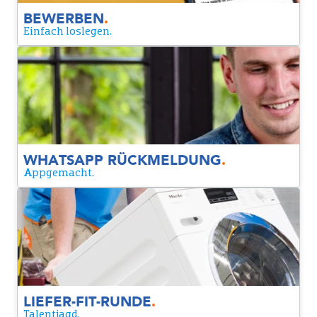
BEWERBEN
.
Einfach loslegen.
Whatsapp Rückmeldung
Nach deiner Bewerbung schicken wir dir per WhatsApp eine
Nachricht mit einigen kurzen Fragen. So lernen wir dich
besser kennen und finden heraus, ob die Stelle gut zu dir
passt.
WHATSAPP RÜCKMELDUNG
.
Appgemacht.
Liefer-Fit-Runde
Wenn alles passt, laden wir dich zu einer Liefer-Fit-Runde
von etwa 2 Stunden in unserem Depot ein. Du machst einen
Hebetest, bei dem wir prüfen, ob du die körperlichen
Anforderungen des Jobs erfüllst. Danach führen wir ein
persönliches Gespräch, um dich besser kennenzulernen.
LIEFER-FIT-RUNDE
.
Talentjagd.