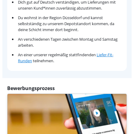
Dich gut auf Deutsch verständigen, um Lieferungen mit
unseren Kund*innen zuverlässig abzustimmen.
Du wohnst in der Region Düsseldorf und kannst
selbstständig zu unserem Depotstandort kommen, da
deine Schicht immer dort beginnt.
An verschiedenen Tagen zwischen Montag und Samstag
arbeiten.
An einer unserer regelmäßig stattfindenden
Liefer-Fit-
Runden
teilnehmen.
Bewerbungsprozess
Bewerben
Hinterlasse bitte deine Daten, und wir informieren dich so
schnell wie möglich, ob du in die nächste Runde kommst.