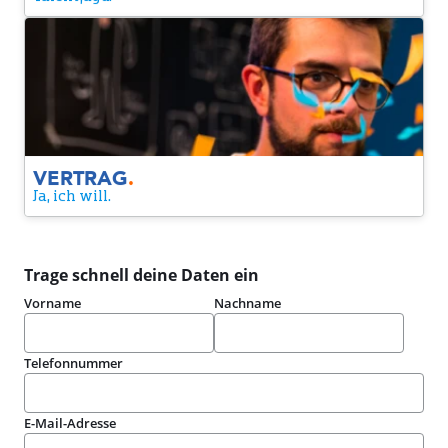
Vertrag
Yes! Wir sind ein Match. Du bekommst einen Vertrag von
uns. Nur noch unterschreiben und schon machen wir es
offiziell.
VERTRAG
.
Ja, ich will.
Trage schnell deine Daten ein
Vorname
Nachname
Telefonnummer
E-Mail-Adresse