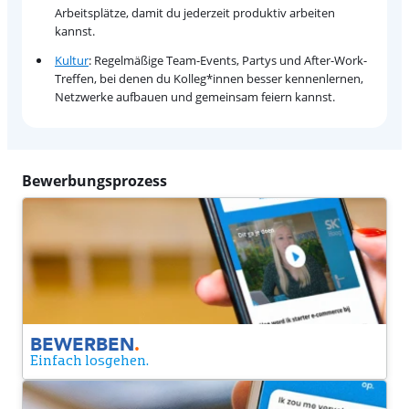
Arbeitsplätze, damit du jederzeit produktiv arbeiten
kannst.
Kultur
: Regelmäßige Team-Events, Partys und After-Work-
Treffen, bei denen du Kolleg*innen besser kennenlernen,
Netzwerke aufbauen und gemeinsam feiern kannst.
Bewerbungsprozess
Bewerben
Hinterlasse bitte deine Daten und wir informieren dich so
schnell wie möglich, ob du in die nächste Runde kommst.
BEWERBEN
.
Einfach losgehen.
Video Call