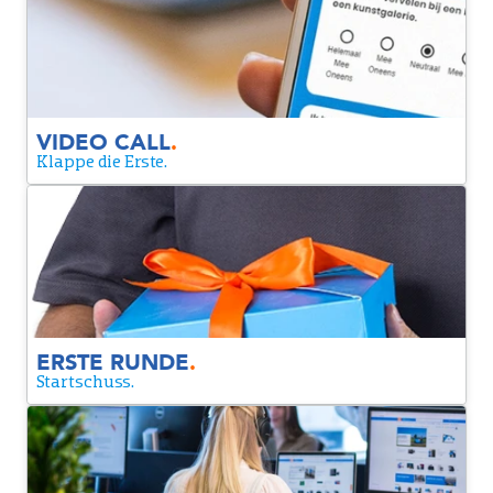
Wir wollen dich in einem Video Call ein bisschen besser
kennenlernen. Dabei möchten wir mehr über deine
Motivation für Coolblue und die Position erfahren.
VIDEO CALL
.
Klappe die Erste.
Erste Runde
Wir sprechen weiter miteinander, stellen uns gegenseitig
Fragen und finden so gemeinsam heraus, ob die Rolle und
deine Erfahrung gut zusammenpassen.
ERSTE RUNDE
.
Startschuss.
Case
Mit einer Case Study bekommst du einen Vorgeschmack auf
die Position und zeigst uns gleichzeitig, was du draufhast.