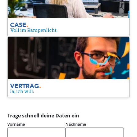
CASE
.
Voll im Rampenlicht.
Vertrag
Yes! Wir sind ein Match. Du bekommst einen Vertrag von
uns. Nur noch unterschreiben und schon machen wir es
offiziell.
VERTRAG
.
Ja, ich will.
Trage schnell deine Daten ein
Vorname
Nachname