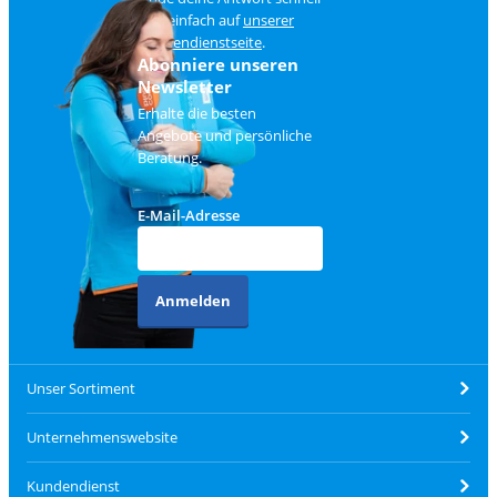
und einfach auf
unserer
Kundendienstseite
.
Abonniere unseren
Newsletter
Erhalte die besten
Angebote und persönliche
Beratung.
E-Mail-Adresse
Anmelden
Unser Sortiment
Unternehmenswebsite
Kundendienst