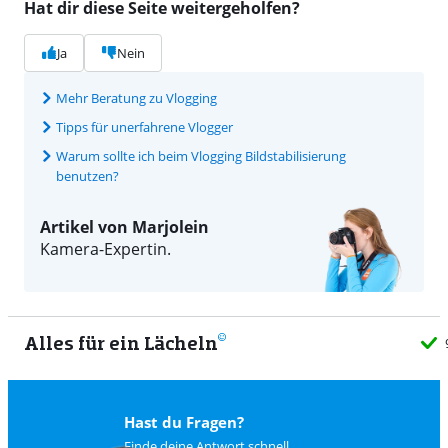
Hat dir diese Seite weitergeholfen?
Ja
Nein
Mehr Beratung zu Vlogging
Tipps für unerfahrene Vlogger
Warum sollte ich beim Vlogging Bildstabilisierung
benutzen?
Artikel von Marjolein
Kamera-Expertin.
Alles für ein Lächeln
9
Hast du Fragen?
Finde deine Antwort schnell