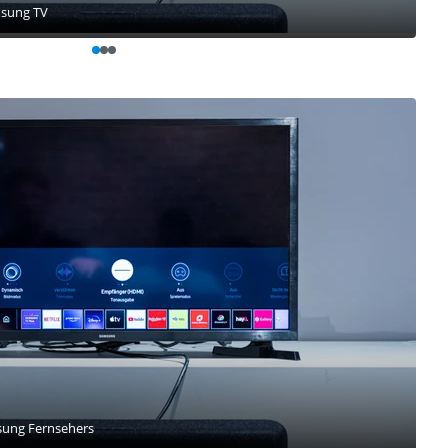
msung TV
sung Fernsehers