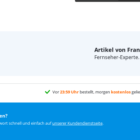
Artikel von Fra
Fernseher-Experte.
Vor
23:59 Uhr
bestellt, morgen
kostenlos
gelie
en?
wort schnell und einfach auf
unserer Kundendienstseite
.