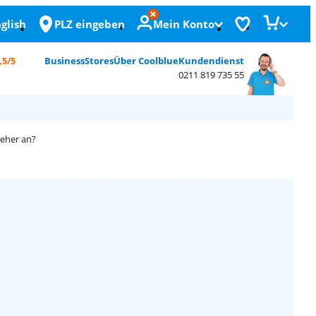
glish
PLZ eingeben
Mein Konto
,5/5
Business
Stores
Über Coolblue
Kundendienst
0211 819 735 55
eher an?