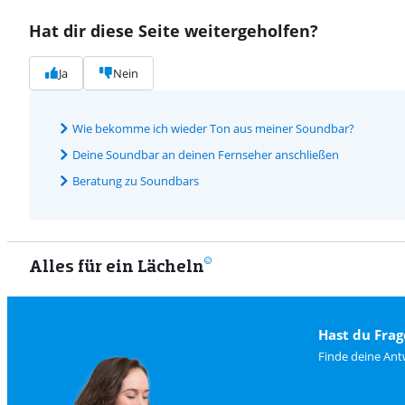
Hat dir diese Seite weitergeholfen?
Ja
Nein
Wie bekomme ich wieder Ton aus meiner Soundbar?
Deine Soundbar an deinen Fernseher anschließen
Beratung zu Soundbars
Alles für ein Lächeln
Hast du Frag
Finde deine Ant