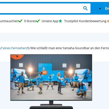
En
umtauschen
9 Stores
Unsere App
Trustpilot Kundenbewertung
4
uf eines Fernsehers
Wie schließt man eine Yamaha-Soundbar an den Ferns