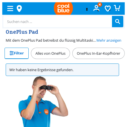
OnePlus Pad
Mit dem OnePlus Pad betreibst du flüssig Multitaskings und siehst dir bequem Filme und Serien an. Auf dem mittelgroßen 11,6-Zoll-Display lassen sich E-Mails schreiben, Dokumente oder eine Serie ansehen. Entscheide dich für ein Set mit Backcover, um die Vorder- und Rückseite deines OnePlus Tablets zu schützen. Mit dem integrierten Ständer stellst du das Tablet aufrecht hin. So brauchst du es nicht immer festzuhalten. Mit dem OnePlus Pad Pencil navigierst du bequem auf dem Tablet und machst dir genaue Notizen.
Mehr anzeigen
Filter
Alles von OnePlus
OnePlus In-Ear-Kopfhörer
Wir haben keine Ergebnisse gefunden.