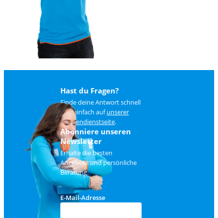
Hast du Fragen?
Finde deine Antwort schnell
und einfach auf
unserer
Kundendienstseite
.
Abonniere unseren
Newsletter
Erhalte die besten
Angebote und persönliche
Beratung.
E-Mail-Adresse