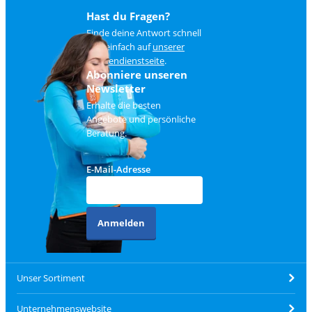
Hast du Fragen?
Finde deine Antwort schnell
und einfach auf
unserer
Kundendienstseite
.
Abonniere unseren
Newsletter
Erhalte die besten
Angebote und persönliche
Beratung.
E-Mail-Adresse
Anmelden
Unser Sortiment
Unternehmenswebsite