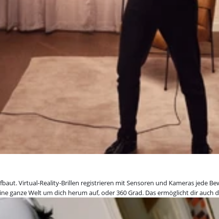
aufbaut. Virtual-Reality-Brillen registrieren mit Sensoren und Kameras jede
 eine ganze Welt um dich herum auf, oder 360 Grad. Das ermöglicht dir auch 