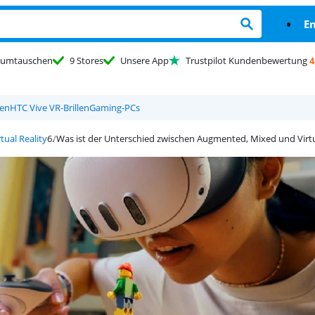
En
umtauschen
9 Stores
Unsere App
Trustpilot Kundenbewertung
4
len
HTC Vive VR-Brillen
Gaming-PCs
tual Reality
Was ist der Unterschied zwischen Augmented, Mixed und Virtu