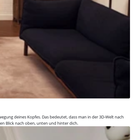
 Bewegung deines Kopfes. Das bedeutet, dass man in der 3D-Welt nach
den Blick nach oben, unten und hinter dich.