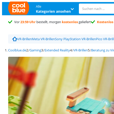
Alle
Kategorien ansehen
Vor
23:59 Uhr
bestellt, morgen
kostenlos
geliefert
Kostenlos
VR-Brillen
Meta VR-Brillen
Sony PlayStation VR-Brillen
Pico VR-Bril
Coolblue.de
Gaming
Extended Reality
VR-Brillen
Beratung zu Vir