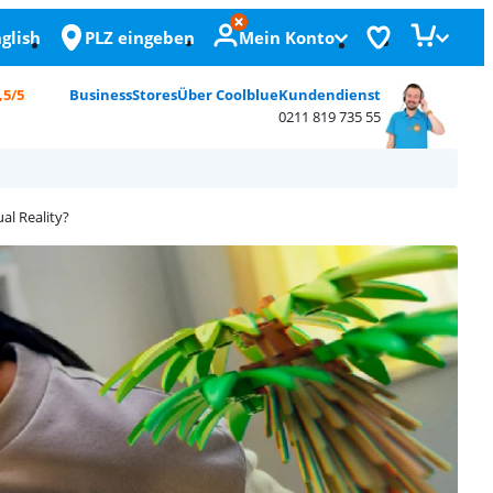
glish
PLZ eingeben
Mein Konto
,5/5
Business
Stores
Über Coolblue
Kundendienst
0211 819 735 55
al Reality?