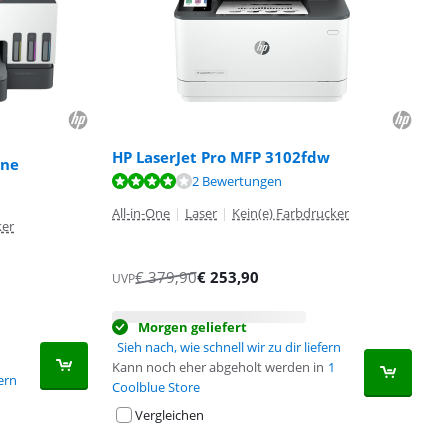
HP LaserJet Pro MFP 3102fdw
One
2 Bewertungen
All-in-One
|
Laser
|
Kein(e) Farbdrucker
ker
€
379,90
€
253,90
UVP
Morgen geliefert
Sieh nach, wie schnell wir zu dir liefern
Kann noch eher abgeholt werden in
1
fern
Coolblue Store
Vergleichen