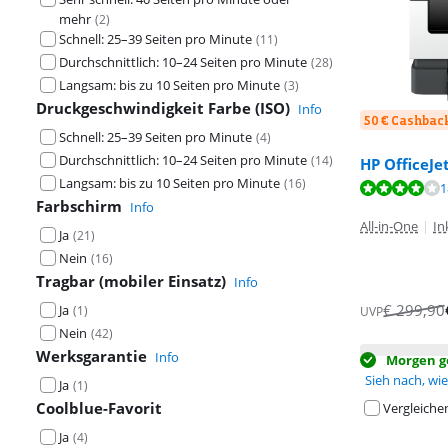
mehr
(
2
)
Schnell: 25–39 Seiten pro Minute
(
11
)
Durchschnittlich: 10–24 Seiten pro Minute
(
28
)
Langsam: bis zu 10 Seiten pro Minute
(
3
)
Druckgeschwindigkeit Farbe (ISO)
Info
50 € Cashbac
Schnell: 25–39 Seiten pro Minute
(
4
)
Durchschnittlich: 10–24 Seiten pro Minute
(
14
)
HP OfficeJe
Bewertet mit 8
Langsam: bis zu 10 Seiten pro Minute
(
16
)
Bewertet mit 7
Bewertet mit 8
1
Farbschirm
Info
All-in-One
|
In
Ja
(
21
)
Nein
(
16
)
Tragbar (mobiler Einsatz)
Info
€
299,90
Ja
(
1
)
UVP
Nein
(
42
)
Werksgarantie
Info
Morgen ge
Sieh nach, wie 
Ja
(
1
)
Coolblue-Favorit
Vergleiche
Ja
(
4
)