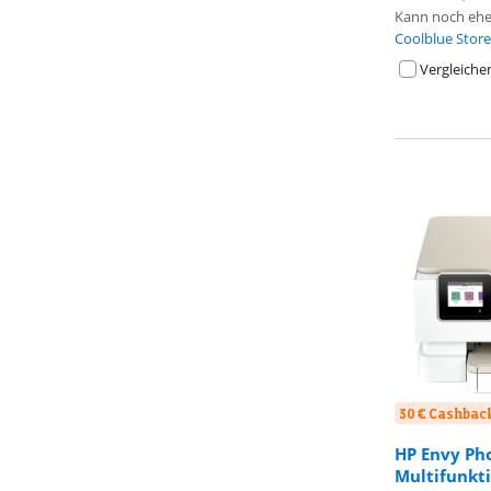
Kann noch ehe
Coolblue Store
Vergleiche
30 € Cashbac
HP Envy Ph
Multifunkt
Bewertet mit 8
Bewertet mit 6