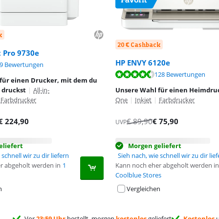
k
20 € Cashback
t Pro 9730e
HP ENVY 6120e
,2 von 10, basierend auf 29 Bewertungen.
9 Bewertungen
,9 von 10, basierend auf 128 Bewertungen.
128 Bewertungen
für einen Drucker, mit dem du
 druckst
|
All-in-
Unsere Wahl für einen Heimdru
Farbdrucker
One
|
Inkjet
|
Farbdrucker
€
224,90
€
89,90
€
75,90
UVP
liefert
Morgen geliefert
schnell wir zu dir liefern
Sieh nach, wie schnell wir zu dir lie
r abgeholt werden in
1
Kann noch eher abgeholt werden in
Coolblue Stores
n
Vergleichen
Vor
23:59 Uhr
bestellt, morgen
kostenlos
geliefert
Kostenlos
u