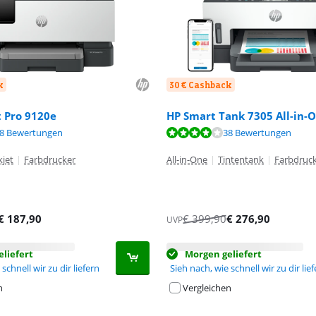
k
30 € Cashback
t Pro 9120e
HP Smart Tank 7305 All-in-
,2 von 10, basierend auf 2 Bewertungen.
,9 von 10, basierend auf 18 Bewertungen.
,4 von 10, basierend auf 38 Bewertungen.
8 Bewertungen
38 Bewertungen
kjet
|
Farbdrucker
All-in-One
|
Tintentank
|
Farbdruc
€
187,90
€
399,90
€
276,90
UVP
liefert
Morgen geliefert
schnell wir zu dir liefern
Sieh nach, wie schnell wir zu dir lie
n
Vergleichen