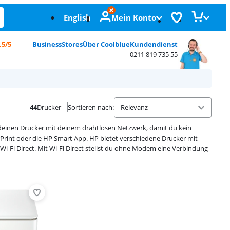
English
Mein Konto
,5/5
Business
Stores
Über Coolblue
Kundendienst
0211 819 735 55
44
Drucker
Sortieren nach
:
einen Drucker mit deinem drahtlosen Netzwerk, damit du kein
Print oder die HP Smart App. HP bietet verschiedene Drucker mit
-Fi Direct. Mit Wi-Fi Direct stellst du ohne Modem eine Verbindung
Advertentie