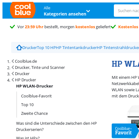
Alle
Kategorien ansehen
Vor
23:59 Uhr
bestellt, morgen
kostenlos
geliefert
Kostenlos
Drucker
Top 10 HP
HP Tintentankdrucker
HP Tintenstrahldrucke
Suchergebnisse und Sortierung
HP WL
Coolblue.de
Drucker, Tinte und Scanner
Drucker
Mit einem HP 
HP Drucker
Netzwerkkabel 
HP WLAN-Drucker
WLAN sowie Las
Coolblue-Favorit
mit dem Druck
Top 10
Zweite Chance
Was sind die Unterschiede zwischen den HP
Druckerserien?
Was ist HP+?