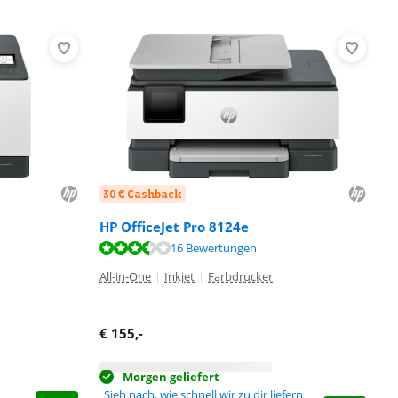
30 € Cashback
HP OfficeJet Pro 8124e
16 Bewertungen
All-in-One
|
Inkjet
|
Farbdrucker
€
155
,-
Morgen geliefert
Sieh nach, wie schnell wir zu dir liefern