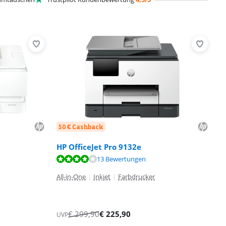
50 € Cashback
HP OfficeJet Pro 9132e
13 Bewertungen
All-in-One
|
Inkjet
|
Farbdrucker
€
299,90
€
225,90
UVP