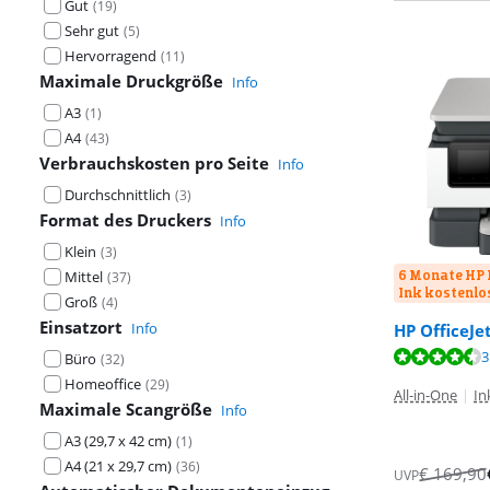
Gut
(
19
)
Sehr gut
(
5
)
Hervorragend
(
11
)
Maximale Druckgröße
Info
A3
(
1
)
A4
(
43
)
Verbrauchskosten pro Seite
Info
Durchschnittlich
(
3
)
Format des Druckers
Info
Klein
(
3
)
6 Monate HP 
Mittel
(
37
)
Ink kostenlo
Groß
(
4
)
Einsatzort
Info
HP OfficeJe
Bewertet mit 8
Bewertet mit 8
3
Büro
(
32
)
Bewertet mit 8
Homeoffice
(
29
)
All-in-One
|
In
Maximale Scangröße
Info
A3 (29,7 x 42 cm)
(
1
)
A4 (21 x 29,7 cm)
(
36
)
€
169,90
UVP