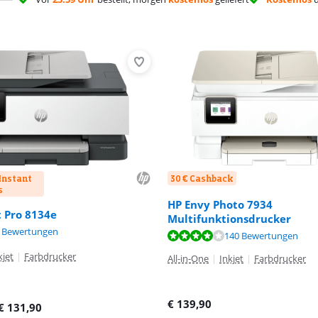
Instant
30 € Cashback
s
HP Envy Photo 7934
t Pro 8134e
Multifunktionsdrucker
,2 von 10, basierend auf 13 Bewertungen.
,8 von 10, basierend auf 3 Bewertungen.
 Bewertungen
,2 von 10, basierend auf 140 Bewertungen.
140 Bewertungen
kjet
|
Farbdrucker
All-in-One
|
Inkjet
|
Farbdrucker
€
139,90
€
131,90