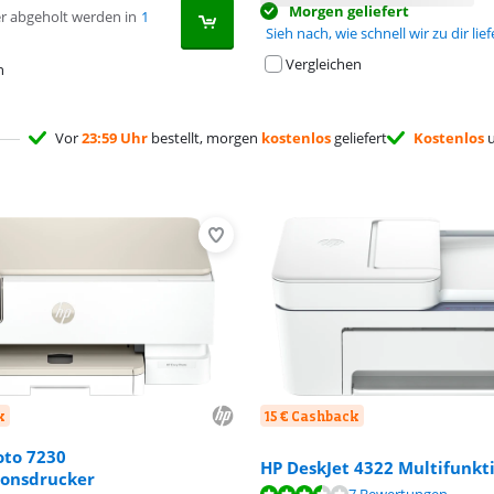
Morgen geliefert
r abgeholt werden in
1
Sieh nach, wie schnell wir zu dir lie
Vergleichen
n
Vor
23:59 Uhr
bestellt, morgen
kostenlos
geliefert
Kostenlos
u
k
15 € Cashback
oto 7230
HP DeskJet 4322 Multifunkt
ionsdrucker
,7 von 10, basierend auf 38 Bewertungen.
,7 von 10, basierend auf 7 Bewertungen.