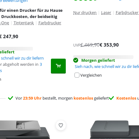
,7 von 10, basierend auf 79 Bewertungen.
9 Bewertungen
für einen Drucker für zu Hause
Nur drucken
|
Laser
|
Farbdrucker
 Druckkosten, der beidseitig
n-One
|
Tintentank
|
Farbdrucker
€
247,90
€
469,90
€
353,90
UVP
liefert
schnell wir zu dir liefern
Morgen geliefert
r abgeholt werden in
3
Sieh nach, wie schnell wir zu dir lie
s
Vergleichen
n
Vor
23:59 Uhr
bestellt, morgen
kostenlos
geliefert
Kostenlos
u