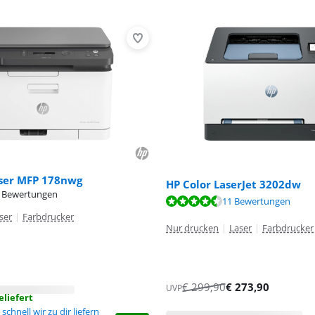
aser MFP 178nwg
HP Color LaserJet 3202dw
 Bewertungen
,2 von 10, basierend auf 16 Bewertungen.
,9 von 10, basierend auf 11 Bewertungen.
11 Bewertungen
ser
|
Farbdrucker
Nur drucken
|
Laser
|
Farbdrucker
€
299,90
€
273,90
UVP
liefert
schnell wir zu dir liefern