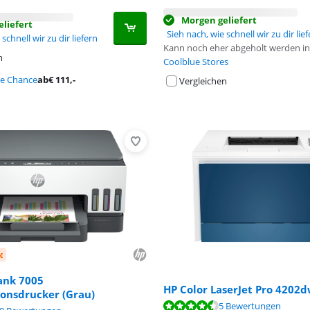
Morgen geliefert
liefert
Sieh nach, wie schnell wir zu dir lie
schnell wir zu dir liefern
Kann noch eher abgeholt werden in
n
Coolblue Stores
te Chance
ab
€
111
,-
Vergleichen
k
ank 7005
HP Color LaserJet Pro 4202
ionsdrucker (Grau)
,9 von 10, basierend auf 5 Bewertungen.
,9 von 10, basierend auf 14 Bewertungen.
5 Bewertungen