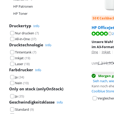
HP Patronen
HP Toner
50 € Cashbac
Druckertyp
Info
HP OfficeJe
Nur drucken
(
7
)
Bewertet mit 8
2
Bewertet mit 8
All-in-One
(
37
)
Unsere Wahl 
Drucktechnologie
Info
im A3-Format
One
|
Inkjet
|
Tintentank
(
7
)
Inkjet
(
19
)
€
319,90
UVP
Laser
(
18
)
Farbdrucker
Info
Morgen ge
Ja
(
34
)
Sieh nach, wie 
Nein
(
10
)
Kann noch ehe
Only on stock (onlyOnStock)
Coolblue Store
Ja
(
35
)
Vergleiche
Geschwindigkeitsklasse
Info
Standard
(
9
)