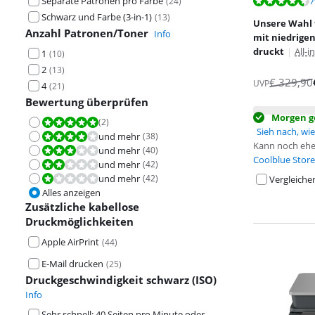
Bewertet mit 8
Separate Patronen pro Farbe
7
(
24
)
Schwarz und Farbe (3-in-1)
(
13
)
Unsere Wahl 
Anzahl Patronen/Toner
Info
mit niedrigen
druckt
|
All-i
1
(
10
)
2
(
13
)
€
329,90
UVP
4
(
21
)
Bewertung überprüfen
Morgen ge
(
2
)
Bewertet mit 10 von 10.
Sieh nach, wie 
und mehr
(
38
)
Bewertet mit 8,0 von 10.
Kann noch ehe
und mehr
(
40
)
Bewertet mit 6,0 von 10.
Coolblue Store
und mehr
(
42
)
Bewertet mit 4,0 von 10.
und mehr
(
42
)
Bewertet mit 2,0 von 10.
Vergleiche
Alles anzeigen
Zusätzliche kabellose
Druckmöglichkeiten
Apple AirPrint
(
44
)
E-Mail drucken
(
25
)
Druckgeschwindigkeit schwarz (ISO)
Info
Sehr schnell: 40 Seiten pro Minute oder