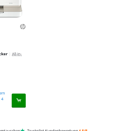
cker
|
All-in-
fern
4
mtauschen
Trustpilot Kundenbewertung
4,5/5