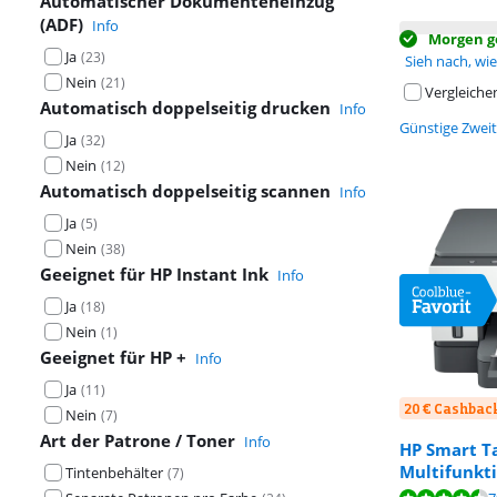
Automatischer Dokumenteneinzug
(ADF)
Info
Morgen ge
Ja
(
23
)
Sieh nach, wie 
Nein
(
21
)
Vergleiche
Automatisch doppelseitig drucken
Info
Günstige Zwei
Ja
(
32
)
Nein
(
12
)
Automatisch doppelseitig scannen
Info
Ja
(
5
)
Nein
(
38
)
Geeignet für HP Instant Ink
Info
Ja
(
18
)
Nein
(
1
)
Geeignet für HP +
Info
Ja
(
11
)
20 € Cashbac
Nein
(
7
)
Art der Patrone / Toner
Info
HP Smart T
Multifunkt
Tintenbehälter
(
7
)
Bewertet mit 8
Bewertet mit 8