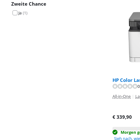
Zweite Chance
Ja
(
1
)
HP Color L
0
Bewertet mit 7
Bewertet mit 8
All-in-One
|
La
€
339,90
Morgen ge
Sieh nach, wie 