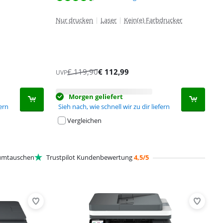
Nur drucken
|
Laser
|
Kein(e) Farbdrucker
€
119,90
€
112,99
UVP
Morgen geliefert
fern
Sieh nach, wie schnell wir zu dir liefern
Vergleichen
mtauschen
Trustpilot Kundenbewertung
4,5/5