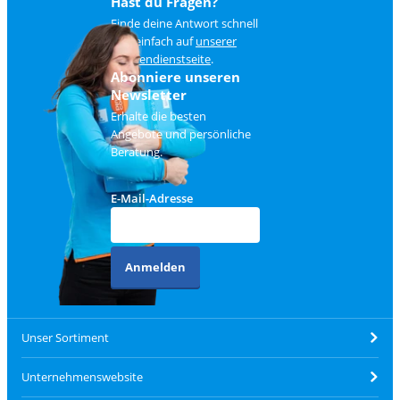
Hast du Fragen?
Finde deine Antwort schnell
und einfach auf
unserer
Kundendienstseite
.
Abonniere unseren
Newsletter
Erhalte die besten
Angebote und persönliche
Beratung.
E-Mail-Adresse
Anmelden
Unser Sortiment
Unternehmenswebsite