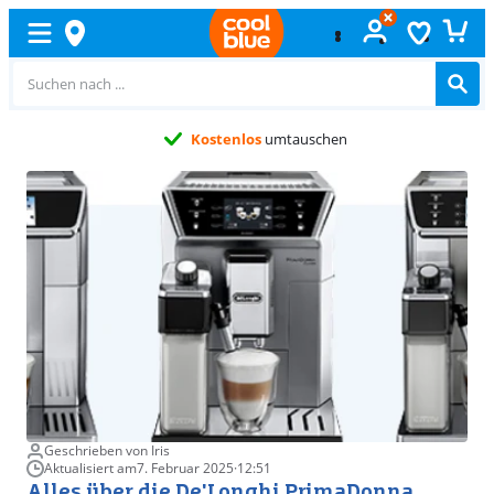
Kostenlos
umtauschen
Geschrieben von Iris
Aktualisiert am
7. Februar 2025
·
12:51
Alles über die De'Longhi PrimaDonna