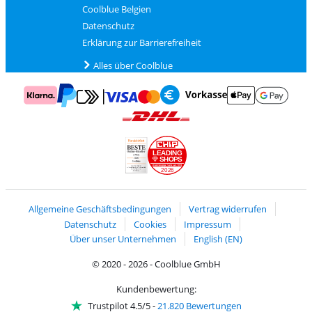
Coolblue Belgien
Datenschutz
Erklärung zur Barrierefreiheit
Alles über Coolblue
Zahlung mit Mastercard und Visa über Click to Pay
Zahlung mit AppleP
Zahlung mit Klarna
Zahlung mit Vorkasse
Mit Google P
Zahlung mit PayPal
Versand und Lieferung mit DHL
LEADING
SHOPS
2026
Handelsblatt
Chip Awards 2026
Allgemeine Geschäftsbedingungen
Vertrag widerrufen
Datenschutz
Cookies
Impressum
Über unser Unternehmen
English (EN)
© 2020 - 2026 - Coolblue GmbH
Kundenbewertung:
Trustpilot 4.5/5
-
21.820 Bewertungen