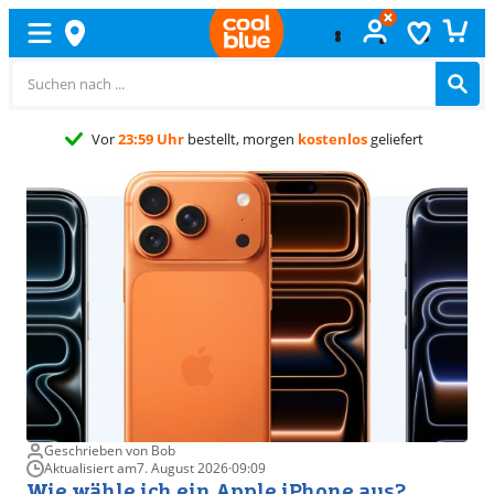
Kostenlos
umtauschen
Geschrieben von Bob
Aktualisiert am
7. August 2026
·
09:09
Wie wähle ich ein Apple iPhone aus?