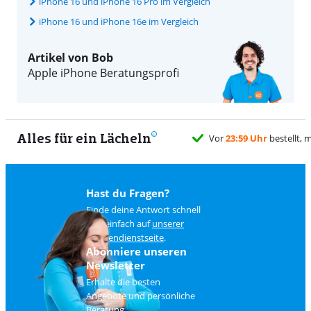
iPhone 16 und iPhone 16 Pro im Vergleich
iPhone 16 und iPhone 16e im Vergleich
Artikel von Bob
Apple iPhone Beratungsprofi
Alles für ein Lächeln
Hast du Fragen?
Finde deine Antwort schnell
und einfach auf
unserer
Kundendienstseite
.
Abonniere unseren
Newsletter
Erhalte die besten
Angebote und persönliche
Beratung.