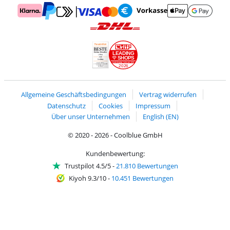
Zahlung mit Mastercard und Visa über Click to Pay
Zahlung mit AppleP
Zahlung mit Klarna
Zahlung mit Vorkasse
Mit Google P
Zahlung mit PayPal
Versand und Lieferung mit DHL
LEADING
SHOPS
2026
Handelsblatt
Chip Awards 2026
Allgemeine Geschäftsbedingungen
Vertrag widerrufen
Datenschutz
Cookies
Impressum
Über unser Unternehmen
English (EN)
© 2020 - 2026 - Coolblue GmbH
Kundenbewertung:
Trustpilot 4.5/5
-
21.810 Bewertungen
Kiyoh 9.3/10
-
10.451 Bewertungen