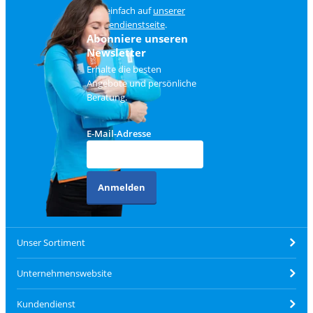
und einfach auf
unserer
Kundendienstseite
.
Abonniere unseren
Newsletter
Erhalte die besten
Angebote und persönliche
Beratung.
E-Mail-Adresse
Anmelden
Unser Sortiment
Unternehmenswebsite
Kundendienst