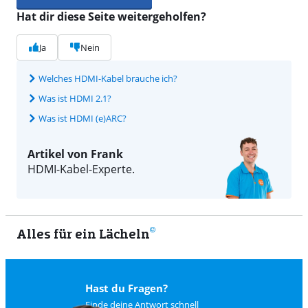
Hat dir diese Seite weitergeholfen?
Ja
Nein
Welches HDMI-Kabel brauche ich?
Was ist HDMI 2.1?
Was ist HDMI (e)ARC?
Artikel von Frank
HDMI-Kabel-Experte.
Alles für ein Lächeln
9
Hast du Fragen?
Finde deine Antwort schnell