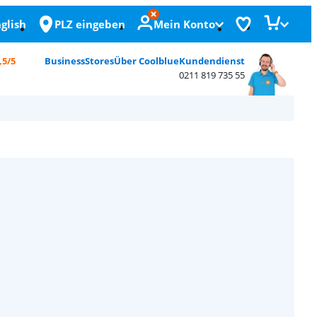
glish
PLZ eingeben
Mein Konto
,5/5
Business
Stores
Über Coolblue
Kundendienst
0211 819 735 55