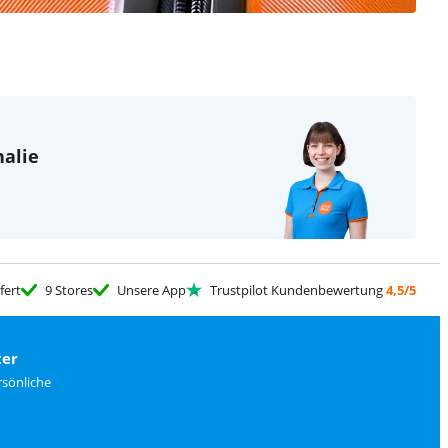
halie
fert
9 Stores
Unsere App
Trustpilot Kundenbewertung
4,5/5
ter
rsönliche