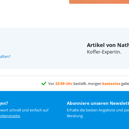
Artikel von Nat
Koffer-Expertin.
aften?
Vor
23:59 Uhr
bestellt, morgen
kostenlos
gelie
gen?
Abonniere unseren Newslet
wort schnell und einfach auf
Erhalte die besten Angebote und pe
dienstseite
.
Beratung.