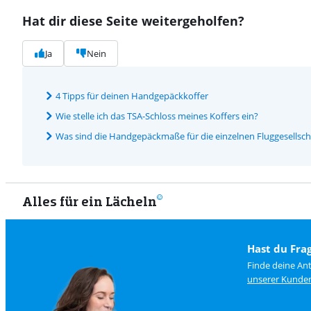
Hat dir diese Seite weitergeholfen?
Ja
Nein
4 Tipps für deinen Handgepäckkoffer
Wie stelle ich das TSA-Schloss meines Koffers ein?
Was sind die Handgepäckmaße für die einzelnen Fluggesellsch
Alles für ein Lächeln
Hast du Fra
Finde deine Ant
unserer Kunden