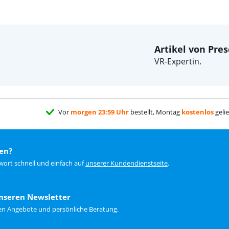
Artikel von Pres
VR-Expertin.
Vor
morgen 23:59 Uhr
bestellt, Montag
kostenlos
gelie
en?
wort schnell und einfach auf
unserer Kundendienstseite
.
nseren Newsletter
ten Angebote und persönliche Beratung.