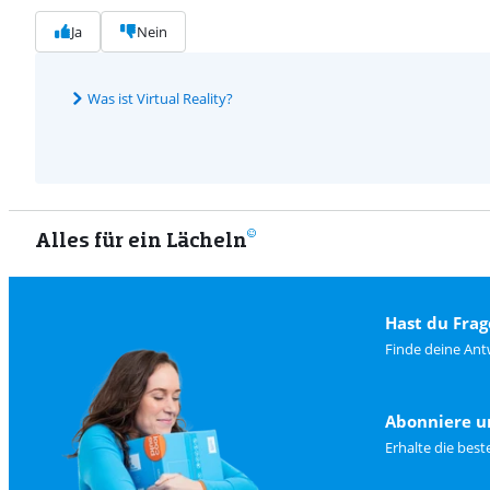
Ja
Nein
Was ist Virtual Reality?
Alles für ein Lächeln
Hast du Frag
Finde deine Ant
Abonniere u
Erhalte die bes