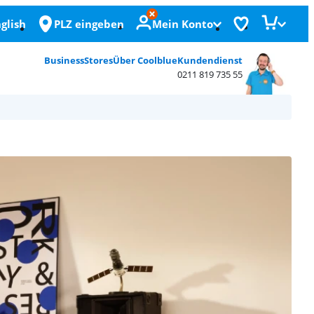
glish
PLZ eingeben
Mein Konto
Business
Stores
Über Coolblue
Kundendienst
0211 819 735 55