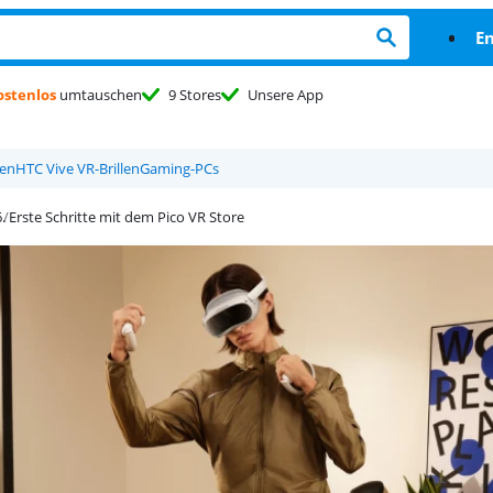
En
ostenlos
umtauschen
9 Stores
Unsere App
len
HTC Vive VR-Brillen
Gaming-PCs
Erste Schritte mit dem Pico VR Store