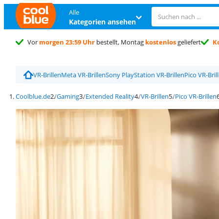
Alle
Kategorien ansehen
Vor
morgen 23:59 Uhr
bestellt, Montag
kostenlos
geliefert
K
Trustpilot Kundenbewertung
4,5/5
VR-Brillen
Meta VR-Brillen
Sony PlayStation VR-Brillen
Pico VR-Bril
Coolblue.de
Gaming
Extended Reality
VR-Brillen
Pico VR-Brillen