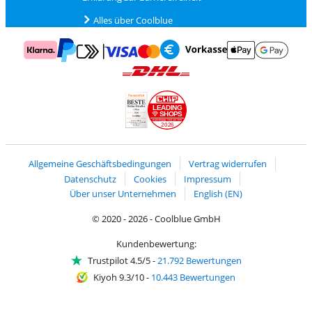
Alles über Coolblue
Zahlung mit Mastercard und Visa über Click to Pay
Zahlung mit AppleP
Zahlung mit Klarna
Zahlung mit Vorkasse
Mit Google P
Zahlung mit PayPal
Versand und Lieferung mit DHL
LEADING
SHOPS
2026
Handelsblatt
Chip Awards 2026
Allgemeine Geschäftsbedingungen
Vertrag widerrufen
Datenschutz
Cookies
Impressum
Über unser Unternehmen
English (EN)
© 2020 - 2026 - Coolblue GmbH
Kundenbewertung:
Trustpilot 4.5/5
-
21.792 Bewertungen
Kiyoh 9.3/10
-
10.443 Bewertungen