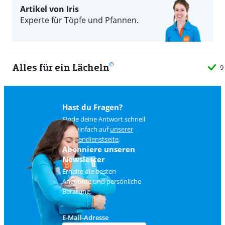
Artikel von Iris
Experte für Töpfe und Pfannen.
Alles für ein Lächeln
9
Hast du Fragen?
Finde deine Antwort schnell
und einfach auf
unserer
Kundendienstseite
.
Abonniere unseren
Newsletter
Erhalte die besten
Angebote und persönliche
Beratung.
E-Mail-Adresse