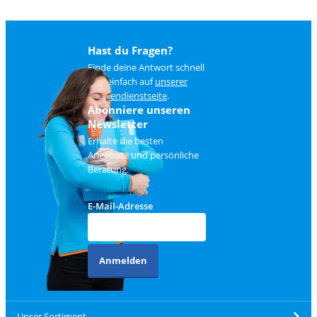
Hast du Fragen?
Finde deine Antwort schnell
und einfach auf
unserer
Kundendienstseite
.
Abonniere unseren
Newsletter
Erhalte die besten
Angebote und persönliche
Beratung.
E-Mail-Adresse
Anmelden
Unser Sortiment