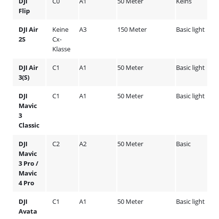
DJI
C0
A1
50 Meter
Keins
Flip
DJI Air
Keine
A3
150 Meter
Basic light
2S
Cx-
Klasse
DJI Air
C1
A1
50 Meter
Basic light
3(S)
DJI
C1
A1
50 Meter
Basic light
Mavic
3
Classic
DJI
C2
A2
50 Meter
Basic
Mavic
3 Pro /
Mavic
4 Pro
DJI
C1
A1
50 Meter
Basic light
Avata