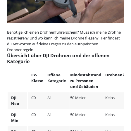
Benötige ich einen Drohnenführerschein? Muss ich meine Drohne
registrieren? Und wo kann ich meine Drohne fliegen? Hier findest
du Antworten auf deine Fragen zu den europäischen
Drohnenregeln.
Übersicht über DJI Drohnen und der offenen
Kategorie
Cx-
Offene
Mindestabstand
Drohnenkurs
Klasse
Kategorie
zu Personen
und Gebäuden
DJI
C0
A1
50 Meter
Keins
Neo
DJI
C0
A1
50 Meter
Keins
Mini