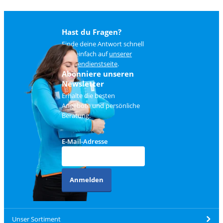
Hast du Fragen?
Finde deine Antwort schnell
und einfach auf
unserer
Kundendienstseite
.
Abonniere unseren
Newsletter
Erhalte die besten
Angebote und persönliche
Beratung.
E-Mail-Adresse
Anmelden
Unser Sortiment