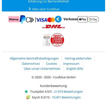
Erklärung zur Barrierefreiheit
Alles über Coolblue
Zahlung mit Mastercard und Visa über Click to Pay
Zahlung mit AppleP
Zahlung mit Klarna
Zahlung mit Vorkasse
Mit Google P
Zahlung mit PayPal
Versand und Lieferung mit DHL
LEADING
SHOPS
2026
Handelsblatt
Chip Awards 2026
Allgemeine Geschäftsbedingungen
Vertrag widerrufen
Datenschutz
Cookies
Impressum
Über unser Unternehmen
English (EN)
© 2020 - 2026 - Coolblue GmbH
Kundenbewertung:
Trustpilot 4.5/5
-
21.810 Bewertungen
Kiyoh 9.3/10
-
10.451 Bewertungen