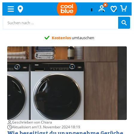
Kostenlos
umtauschen
Geschrieben von Chiara
Aktualisiert am
13. November 2024
·
18:19
Wie beseitigst du unangenehme Gerüche