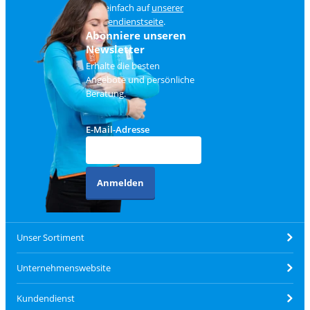
und einfach auf
unserer
Kundendienstseite
.
Abonniere unseren
Newsletter
Erhalte die besten
Angebote und persönliche
Beratung.
E-Mail-Adresse
Anmelden
Unser Sortiment
Unternehmenswebsite
Kundendienst