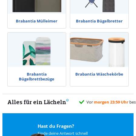
Brabantia Mülleimer
Brabantia Bügelbretter
Brabantia
Brabantia Wäschekörbe
Bügelbrettbezüge
Alles für ein Lächeln
Vor
morgen 23:59 Uhr
bes
Hast du Fragen?
Finde deine Antwort schnell