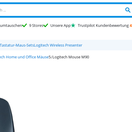
umtauschen
9 Stores
Unsere App
Trustpilot Kundenbewertung
4
 Tastatur-Maus-Sets
Logitech Wireless Presenter
ech Home und Office Mäuse
Logitech Mouse M90