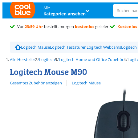
Alle
Kategorien ansehen
Vor
23:59 Uhr
bestellt, morgen
kostenlos
geliefert
Kostenlos
Logitech Mäuse
Logitech Tastaturen
Logitech Webcams
Logitech
Alle Hersteller
Logitech
Logitech Home und Office Zubehör
Logit
Logitech Mouse M90
Alle ansehen
Gesamtes Zubehör anzeigen
Logitech Mäuse