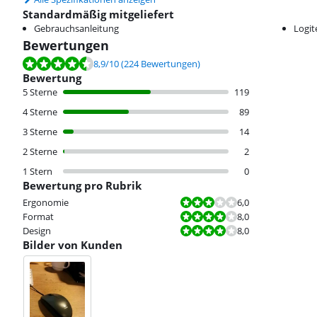
Standardmäßig mitgeliefert
Gebrauchsanleitung
Logi
Bewertungen
Bewertet mit 8,9 von 10, basierend auf 224 Bewertungen.
8,9
/10
(224 Bewertungen)
Bewertung
5 Sterne
119
4 Sterne
89
3 Sterne
14
2 Sterne
2
1 Stern
0
Bewertung pro Rubrik
Bewertet mit 6,0 von 10.
Ergonomie
6,0
Bewertet mit 8,0 von 10.
Format
8,0
Bewertet mit 8,0 von 10.
Design
8,0
Bilder von Kunden