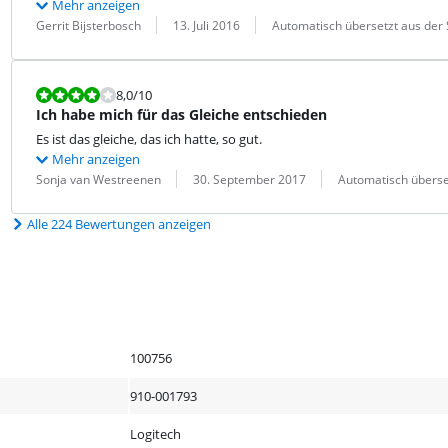
Mehr anzeigen
Bewertung von:
Datum:
Übersetzung:
Gerrit Bijsterbosch
13. Juli 2016
Automatisch übersetzt aus der 
Bewertet mit 8,0 von 10.
8,0
/10
Ich habe mich für das Gleiche entschieden
Es ist das gleiche, das ich hatte, so gut.
Mehr anzeigen
Bewertung von:
Datum:
Übersetzung:
Sonja van Westreenen
30. September 2017
Automatisch überse
Alle 224 Bewertungen anzeigen
100756
910-001793
Logitech