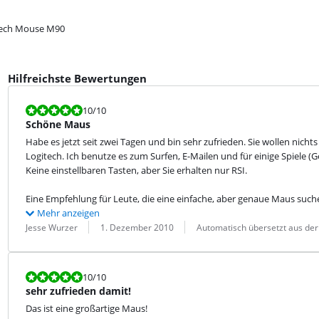
tech Mouse M90
Hilfreichste Bewertungen
Bewertet mit 10 von 10.
10
/10
Schöne Maus
Habe es jetzt seit zwei Tagen und bin sehr zufrieden. Sie wollen nich
Logitech. Ich benutze es zum Surfen, E-Mailen und für einige Spiele (Ge
Keine einstellbaren Tasten, aber Sie erhalten nur RSI.
Eine Empfehlung für Leute, die eine einfache, aber genaue Maus suc
Mehr anzeigen
Bewertung von:
Datum:
Übersetzung:
Jesse Wurzer
1. Dezember 2010
Automatisch übersetzt aus der
Bewertet mit 10 von 10.
10
/10
sehr zufrieden damit!
Das ist eine großartige Maus!