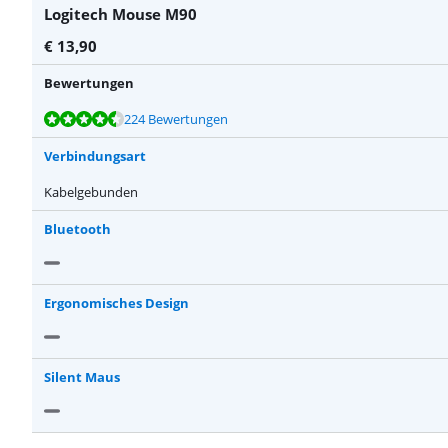
Logitech Mouse M90
€
13,90
Bewertungen
Bewertet mit 8,9 von 10, basierend auf 224 Bewertungen.
Bewertet mit 8,9 von 10, basierend auf 68 Bewertungen.
224 Bewertungen
Verbindungsart
Kabelgebunden
Bluetooth
Ergonomisches Design
Silent Maus