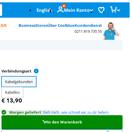
English
Mein Konto
,5/5
Business
Stores
Über Coolblue
Kundendienst
0211 819 735 55
Verbindungsart
Kabelgebunden
Kabellos
€
13,90
Morgen geliefert
Sieh nach, wie schnell wir zu dir liefern
In den Warenkorb