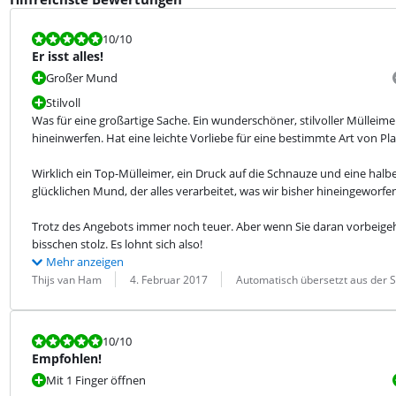
Bewertet mit 10 von 10.
10
/10
Er isst alles!
Großer Mund
Stilvoll
Was für eine großartige Sache. Ein wunderschöner, stilvoller Mülleimer
hineinwerfen. Hat eine leichte Vorliebe für eine bestimmte Art von Plas
Wirklich ein Top-Mülleimer, ein Druck auf die Schnauze und eine halb
glücklichen Mund, der alles verarbeitet, was wir bisher hineingeworfe
Trotz des Angebots immer noch teuer. Aber wenn Sie daran vorbeigehe
bisschen stolz. Es lohnt sich also!
Mehr anzeigen
Bewertung von:
Datum:
Übersetzung:
Thijs van Ham
4. Februar 2017
Automatisch übersetzt aus der S
Bewertet mit 10 von 10.
10
/10
Empfohlen!
Mit 1 Finger öffnen