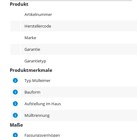
Produkt
Produkt
Artikelnummer
Herstellercode
Marke
Garantie
Garantietyp
Produktmerkmale
Produktmerkmale
Typ Mülleimer
Bauform
Aufstellung im Haus
Mülltrennung
Maße
Maße
Fassungsvermögen