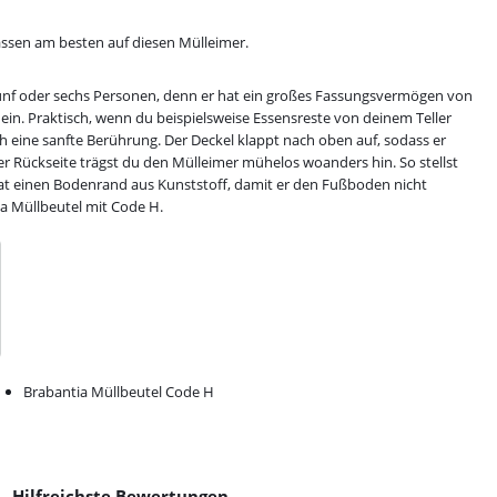
assen am besten auf diesen Mülleimer.
t fünf oder sechs Personen, denn er hat ein großes Fassungsvermögen von
nein. Praktisch, wenn du beispielsweise Essensreste von deinem Teller
h eine sanfte Berührung. Der Deckel klappt nach oben auf, sodass er
der Rückseite trägst du den Mülleimer mühelos woanders hin. So stellst
hat einen Bodenrand aus Kunststoff, damit er den Fußboden nicht
a Müllbeutel mit Code H.
Brabantia Müllbeutel Code H
Hilfreichste Bewertungen