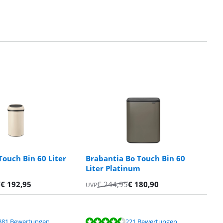
Touch Bin 60 Liter
Brabantia Bo Touch Bin 60
Liter Platinum
5
€
192,95
€
244,95
€
180,90
UVP
381 Bewertungen
221 Bewertungen