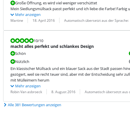
Große Öffnung, es wird viel weniger verschüttet
Mein Siedlungsmüllsack passt perfekt und ich liebe die Farbe! Farbig u
Mehr anzeigen
Bewertung von:
Datum:
Übersetzung:
Martine
18. April 2016
Automatisch übersetzt aus der Sprache:
Bewertet mit 10 von 10.
10
/10
macht alles perfekt und schlankes Design
Schön
Nützlich
Ein klassischer Müllsack und ein blauer Sack aus der Stadt passen hine
gezögert, weil sie recht teuer sind, aber mit der Entscheidung sehr zu
mit Mülleimern herum
Mehr anzeigen
Bewertung von:
Datum:
Übersetzung:
Robin Van asbroeck
8. August 2016
Automatisch übersetzt aus 
Alle 381 Bewertungen anzeigen