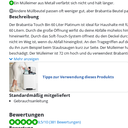
Ein Mülleimer aus Metall verfärbt sich nicht und hält länger.
Andere Müllbeutel passen oft weniger gut, aber Brabantia Beutel p
Beschreibung
Der Brabantia Touch Bin 60 Liter Platinum ist ideal für Haushalte mi
60 Litern. Durch die große Öffnung wirfst du deine Abfälle mühelos hi
hineinwirfst. Durch das Soft-Touch-System öffnest du den Deckel durc
nicht im Weg ist, wenn du Abfall hineingibst. An den Tragegriffen auf 
du ihn zum Beispiel beim Staubsaugen kurz zur Seite. Der Mülleimer 
beschädigt. Der Mülleimer ist 72 cm hoch und du verwendest Brabanti
Mehr anzeigen
Tipps zur Verwendung dieses Produkts
Standardmäßig mitgeliefert
Gebrauchsanleitung
Bewertungen
Bewertet mit 9,5 von 10, basierend auf 381 Bewertungen.
9,5
/10
(381 Bewertungen)
Bewertung