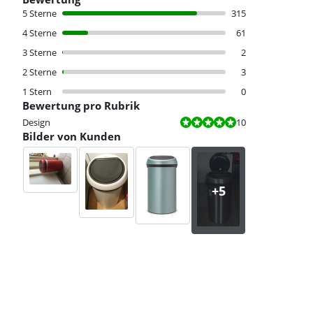
5 Sterne
315
4 Sterne
61
3 Sterne
2
2 Sterne
3
1 Stern
0
Bewertung pro Rubrik
Bewertet mit 10 von 10.
Design
10
Bilder von Kunden