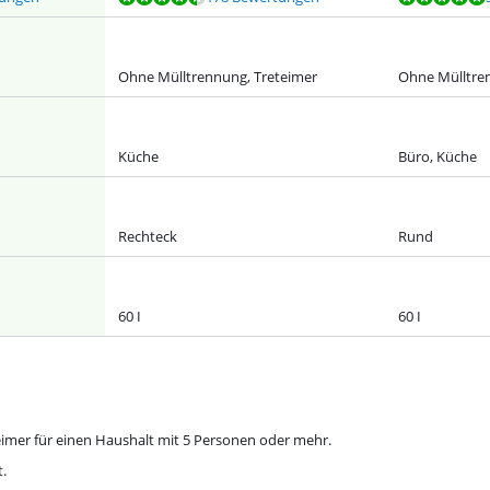
Ohne Mülltrennung, Treteimer
Ohne Mülltre
Küche
Büro, Küche
Rechteck
Rund
60 I
60 I
eimer für einen Haushalt mit 5 Personen oder mehr.
t.