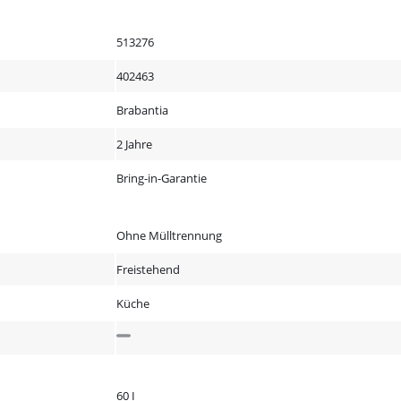
513276
402463
Brabantia
2 Jahre
Bring-in-Garantie
Ohne Mülltrennung
Freistehend
Küche
60 I