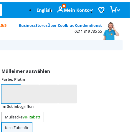
English
Mein Konto
,5/5
Business
Stores
Über Coolblue
Kundendienst
0211 819 735 55
Mülleimer auswählen
Farbe
:
Platin
Farbe
Im Set inbegriffen
Müllsäcke
9% Rabatt
Kein Zubehör