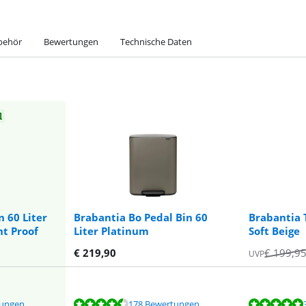
behör
Bewertungen
Technische Daten
l
 60 Liter
Brabantia Bo Pedal Bin 60
Brabantia 
nt Proof
Liter Platinum
Soft Beige
€
219,90
€
199,9
UVP
tungen
178 Bewertungen