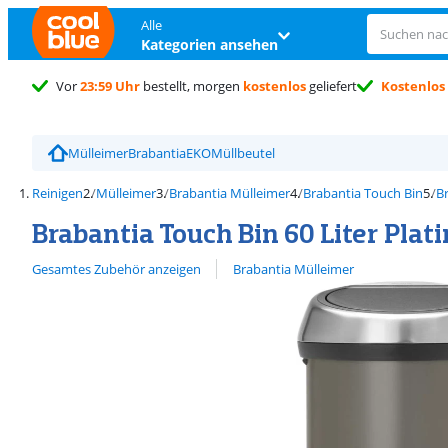
Alle
Kategorien ansehen
Vor
23:59 Uhr
bestellt, morgen
kostenlos
geliefert
Kostenlos
Mülleimer
Brabantia
EKO
Müllbeutel
Reinigen
Mülleimer
Brabantia Mülleimer
Brabantia Touch Bin
B
Brabantia Touch Bin 60 Liter Pla
Alle ansehen
Gesamtes Zubehör anzeigen
Brabantia Mülleimer