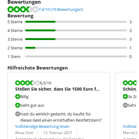
Bewertungen
Bewertet mit 7,4 von 10, basierend auf 10 Bewertungen.
7,4
/10
(10 Bewertungen)
Bewertung
5 Sterne
3
4 Sterne
3
3 Sterne
3
2 Sterne
1
1 Stern
0
Hilfreichste Bewertungen
Bewertet mit 6,5 von 10.
Bewertet mit
6,5
/10
Stellen Sie sicher, dass Sie 1500 Euro für
Schön,
etwas ausgeben, d
Billig
3x Z
Sieht gut aus
Sehr e
Hast du wirklich gedacht, du kaufst für
dieses Geld einen ernsthaften Restfettstern?
Vollständige Bewertung lesen
Vollstän
Bewertung von:
Datum:
Übersetzung:
Bewertung v
Datum:
Übersetzung
Rinus Smit
12. Februar 2021
Marcel Ja
Automatisch übersetzt aus der Sprache:
Automati