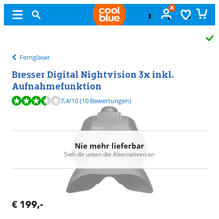
Kostenlos
umtauschen
Ferngläser
Bresser Digital Nightvision 3x inkl.
Aufnahmefunktion
Bewertet mit 7,4 von 10, basierend auf 10 Bewertungen.
7,4
/10
(10 Bewertungen)
Nie mehr lieferbar
Sieh dir unten die Alternativen an
€
199
,-