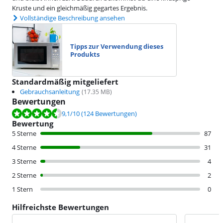
Kruste und ein gleichmäßig gegartes Ergebnis.
Vollständige Beschreibung ansehen
Tipps zur Verwendung dieses
Produkts
Standardmäßig mitgeliefert
Gebrauchsanleitung
(
17.35
MB)
Bewertungen
Bewertet mit 9,1 von 10, basierend auf 124 Bewertungen.
9,1
/10
(124 Bewertungen)
Bewertung
5 Sterne
87
4 Sterne
31
3 Sterne
4
2 Sterne
2
1 Stern
0
Hilfreichste Bewertungen