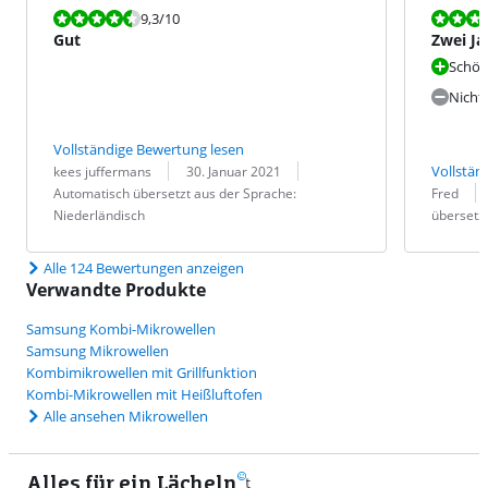
Bewertet mit 9,3 von 10.
Bewertet mit
9,3
/10
Gut
Zwei Ja
Mikrowe
Schön
Nicht
Vollständige Bewertung lesen
Bewertung von:
Datum:
Übersetzung:
Vollstän
kees juffermans
30. Januar 2021
Bewertung v
Datum:
Übersetzung
Automatisch übersetzt aus der Sprache:
Fred
Niederländisch
übersetzt
Alle 124 Bewertungen anzeigen
Verwandte Produkte
Samsung Kombi-Mikrowellen
Samsung Mikrowellen
Kombimikrowellen mit Grillfunktion
Kombi-Mikrowellen mit Heißluftofen
Alle ansehen Mikrowellen
Alles für ein Lächeln
9