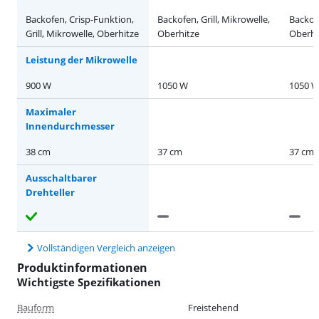
Backofen, Crisp-Funktion,
Backofen, Grill, Mikrowelle,
Backofe
Grill, Mikrowelle, Oberhitze
Oberhitze
Oberhit
Leistung der Mikrowelle
900 W
1050 W
1050 
Maximaler
Innendurchmesser
38 cm
37 cm
37 cm
Ausschaltbarer
Drehteller
Vollständigen Vergleich anzeigen
Produktinformationen
Wichtigste Spezifikationen
Bauform
Freistehend