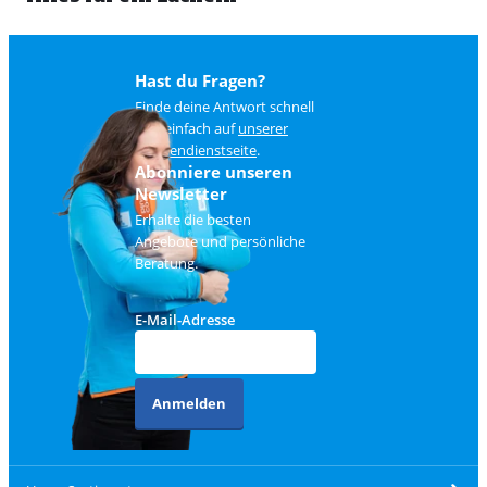
Hast du Fragen?
Finde deine Antwort schnell
und einfach auf
unserer
Kundendienstseite
.
Abonniere unseren
Newsletter
Erhalte die besten
Angebote und persönliche
Beratung.
E-Mail-Adresse
Anmelden