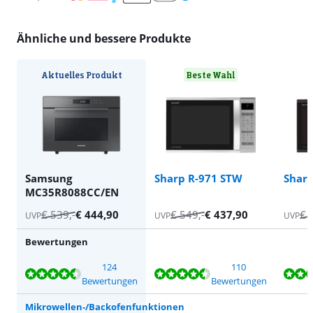
Ähnliche und bessere Produkte
Aktuelles Produkt
Beste Wahl
Samsung
Sharp R-971 STW
Shar
MC35R8088CC/EN
€
539
,-
€
444,90
€
549
,-
€
437,90
€
UVP
UVP
UVP
Bewertungen
Bewertet mit 9,1 von 10, basierend auf 124 Bewertungen.
Bewertet mit 8,9 von 10, basierend auf 110 Bewertungen.
Bewertet mit 8,9 von 10, basierend auf 68 Bewertungen.
Bewertet mit 9,2 von 10, basierend auf 274 Bewertungen.
124
110
Bewertungen
Bewertungen
Mikrowellen-/Backofenfunktionen