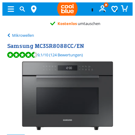
Kostenlos
umtauschen
Mikrowellen
Samsung MC35R8088CC/EN
Bewertet mit 9,1 von 10, basierend auf 124 Bewertungen.
9,1
/10
(124 Bewertungen)