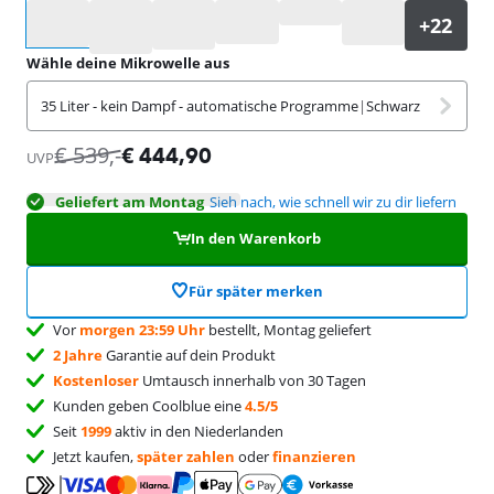
Wähle eine Option
Wähle deine Mikrowelle aus
35 Liter - kein Dampf - automatische Programme
|
Schwarz
€
539
,-
€
444,90
UVP
Geliefert am Montag
Sieh nach, wie schnell wir zu dir liefern
In den Warenkorb
Für später merken
Vor
morgen 23:59 Uhr
bestellt, Montag geliefert
2 Jahre
Garantie auf dein Produkt
Kostenloser
Umtausch innerhalb von 30 Tagen
Kunden geben Coolblue eine
4.5/5
Seit
1999
aktiv in den Niederlanden
Jetzt kaufen,
später zahlen
oder
finanzieren