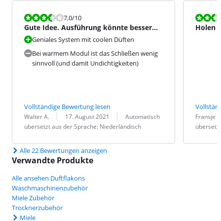
Bewertet mit 7,0 von 10.
Bewertet mit
7,0
/10
Gute Idee. Ausführung könnte besser
Holen S
sein
Geniales System mit coolen Düften
Bei warmem Modul ist das Schließen wenig
sinnvoll (und damit Undichtigkeiten)
Vollständige Bewertung lesen
Vollstän
Bewertung von:
Datum:
Übersetzung:
Bewertung v
Datum:
Übersetzung
Walter A.
17. August 2021
Automatisch
Fransje
übersetzt aus der Sprache: Niederländisch
übersetzt
Alle 22 Bewertungen anzeigen
Verwandte Produkte
Alle ansehen Duftflakons
Waschmaschinenzubehör
Miele Zubehör
Trocknerzubehör
Miele