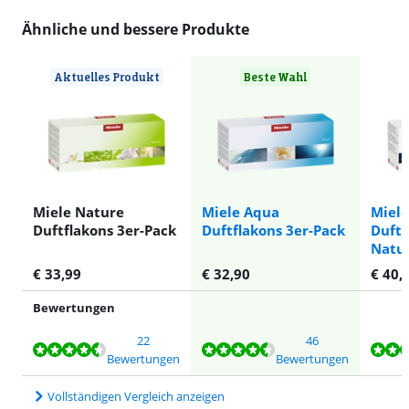
Ähnliche und bessere Produkte
Aktuelles Produkt
Beste Wahl
Miele Nature
Miele Aqua
Miele
Duftflakons 3er-Pack
Duftflakons 3er-Pack
Duftf
Natur
€
33,99
€
32,90
€
40,
Bewertungen
Bewertet mit 8,8 von 10, basierend auf 22 Bewertungen.
Bewertet mit 8,9 von 10, basierend auf 46 Bewertungen.
Bewertet mit 8,6 von 10, basierend auf 16 Bewertungen.
Bewertet mit 8,0 von 10, basierend auf 1 Bewertung.
22
46
Bewertungen
Bewertungen
Vollständigen Vergleich anzeigen