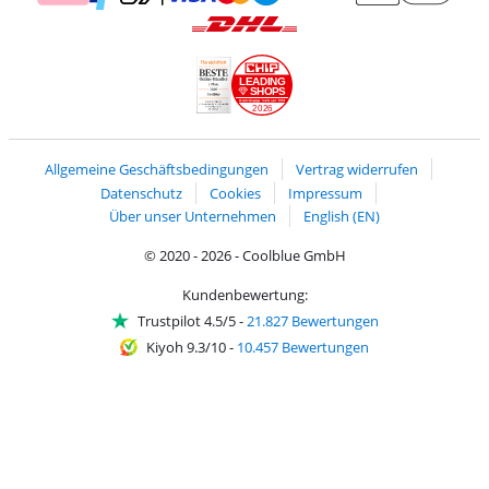
Zahlung mit Mastercard und Visa über Click to Pay
Zahlung mit AppleP
Zahlung mit Klarna
Zahlung mit Vorkasse
Mit Google P
Zahlung mit PayPal
Versand und Lieferung mit DHL
LEADING
SHOPS
2026
Handelsblatt
Chip Awards 2026
Allgemeine Geschäftsbedingungen
Vertrag widerrufen
Datenschutz
Cookies
Impressum
Über unser Unternehmen
English (EN)
© 2020 - 2026 - Coolblue GmbH
Kundenbewertung:
Trustpilot 4.5/5
-
21.827 Bewertungen
Kiyoh 9.3/10
-
10.457 Bewertungen