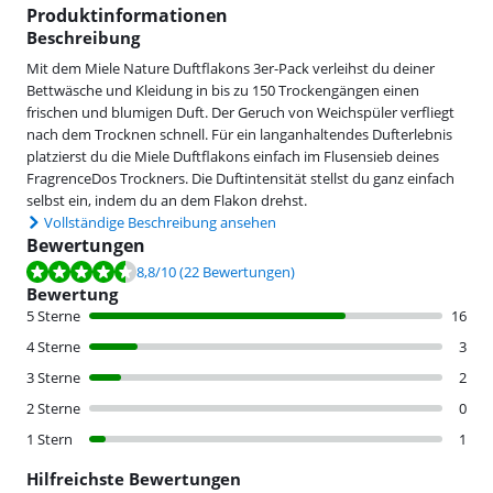
Produktinformationen
Beschreibung
Mit dem Miele Nature Duftflakons 3er-Pack verleihst du deiner
Bettwäsche und Kleidung in bis zu 150 Trockengängen einen
frischen und blumigen Duft. Der Geruch von Weichspüler verfliegt
nach dem Trocknen schnell. Für ein langanhaltendes Dufterlebnis
platzierst du die Miele Duftflakons einfach im Flusensieb deines
FragrenceDos Trockners. Die Duftintensität stellst du ganz einfach
selbst ein, indem du an dem Flakon drehst.
Vollständige Beschreibung ansehen
Bewertungen
Bewertet mit 8,8 von 10, basierend auf 22 Bewertungen.
8,8
/10
(22 Bewertungen)
Bewertung
5 Sterne
16
4 Sterne
3
3 Sterne
2
2 Sterne
0
1 Stern
1
Hilfreichste Bewertungen