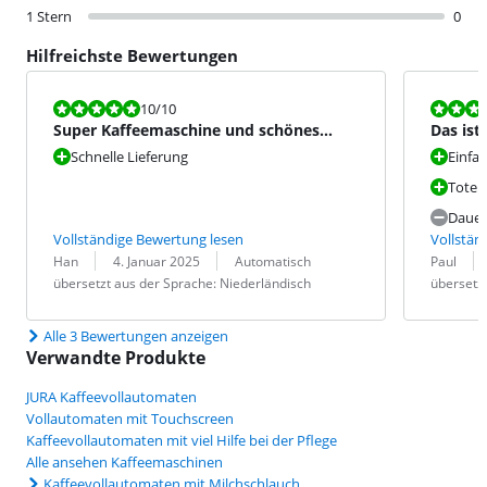
1 Stern
0
Hilfreichste Bewertungen
Bewertet mit 10 von 10.
Bewertet mit
10
/10
Super Kaffeemaschine und schönes
Das ist 
Design
bedien
Schnelle Lieferung
Einfa
Totens
Dauer
Vollständige Bewertung lesen
Vollstän
Bewertung von:
Datum:
Übersetzung:
Bewertung v
Datum:
Übersetzung
Han
4. Januar 2025
Automatisch
Paul
übersetzt aus der Sprache: Niederländisch
übersetzt
Alle 3 Bewertungen anzeigen
Verwandte Produkte
JURA Kaffeevollautomaten
Vollautomaten mit Touchscreen
Kaffeevollautomaten mit viel Hilfe bei der Pflege
Alle ansehen Kaffeemaschinen
Kaffeevollautomaten mit Milchschlauch