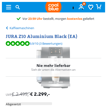
Vor
23:59 Uhr
bestellt, morgen
kostenlos
geliefert
Kaffeemaschinen
JURA Z10 Aluminium Black (EA)
Bewertet mit 9,9 von 10, basierend auf 3 Bewertungen.
9,9
/10
(3 Bewertungen)
Nie mehr lieferbar
Sieh dir unten die Alternativen an
€
2.499
,-
€
2.299
,-
UVP
Abgesetzt