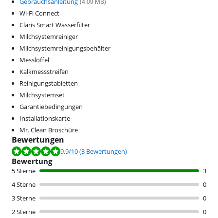
Gebrauchsanleitung
(
4.09
MB)
Wi-Fi Connect
Claris Smart Wasserfilter
Milchsystemreiniger
Milchsystemreinigungsbehälter
Messlöffel
Kalkmessstreifen
Reinigungstabletten
Milchsystemset
Garantiebedingungen
Installationskarte
Mr. Clean Broschüre
Bewertungen
Bewertet mit 9,9 von 10, basierend auf 3 Bewertungen.
9,9
/10
(3 Bewertungen)
Bewertung
5 Sterne
3
4 Sterne
0
3 Sterne
0
2 Sterne
0