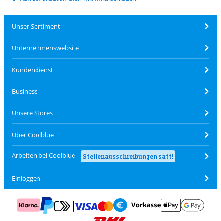
Unser Sortiment
Unternehmenswebsite
Kundendienst
Business
Unsere Stores
Über Coolblue
Arbeiten bei Coolblue
Stellenausschreibungen satt!
Einloggen
Zahlung mit Mastercard und Visa über Click to Pay
Zahlung mit AppleP
Zahlung mit Klarna
Zahlung mit Vorkasse
Mit Google P
Zahlung mit PayPal