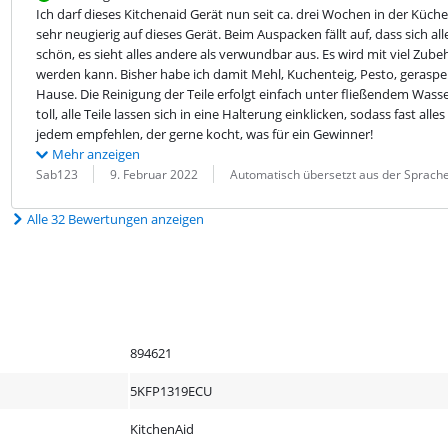
Ich darf dieses Kitchenaid Gerät nun seit ca. drei Wochen in der Küch
sehr neugierig auf dieses Gerät. Beim Auspacken fällt auf, dass sich alles 
schön, es sieht alles andere als verwundbar aus. Es wird mit viel Zubeh
werden kann. Bisher habe ich damit Mehl, Kuchenteig, Pesto, geraspel
Hause. Die Reinigung der Teile erfolgt einfach unter fließendem Wasse
toll, alle Teile lassen sich in eine Halterung einklicken, sodass fast alle
jedem empfehlen, der gerne kocht, was für ein Gewinner!
Mehr anzeigen
Bewertung von:
Datum:
Übersetzung:
Sab123
9. Februar 2022
Automatisch übersetzt aus der Sprache
Alle 32 Bewertungen anzeigen
894621
5KFP1319ECU
KitchenAid