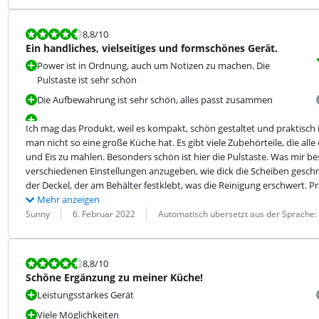
Bewertet mit 8,8 von 10.
8,8
/10
Ein handliches, vielseitiges und formschönes Gerät.
Power ist in Ordnung, auch um Notizen zu machen. Die
Pulstaste ist sehr schön
Die Aufbewahrung ist sehr schön, alles passt zusammen
Ich mag das Produkt, weil es kompakt, schön gestaltet und praktisch i
man nicht so eine große Küche hat. Es gibt viele Zubehörteile, die all
und Eis zu mahlen. Besonders schön ist hier die Pulstaste. Was mir beso
verschiedenen Einstellungen anzugeben, wie dick die Scheiben geschni
der Deckel, der am Behälter festklebt, was die Reinigung erschwert. 
Mehr anzeigen
Bewertung von:
Datum:
Übersetzung:
Sunny
6. Februar 2022
Automatisch übersetzt aus der Sprache:
Bewertet mit 8,8 von 10.
8,8
/10
Schöne Ergänzung zu meiner Küche!
Leistungsstarkes Gerät
Viele Möglichkeiten