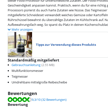
dieser Food-Processor für unterschiedliche Zutaten. Der Food-Processor
Geschwindigkeit anpassen kannst. Praktisch, wenn du für eine richtig 
Processors pürierst du auch harte Zutaten wie Nüsse. Das Teigmesser 
mitgelieferte Schneideset verwandelt weiches Gemüse oder Kartoffeln
Rührschüssel bewahrst du überzählige Zutaten im Kühlschrank auf. Na
Aufbewahrungsfach weg. So sparst du Platz in deinen Küchenschubla
Mehr anzeigen
Tipps zur Verwendung dieses Produkts
Standardmäßig mitgeliefert
Gebrauchsanleitung
(
2.55
MB)
Multifunktionsmesser
Teigmesser
Umdrehbare mittelgroße Reibescheibe
Bewertungen
Bewertet mit 9,3 von 10, basierend auf 32 Bewertungen.
9,3
/10
(32 Bewertungen)
Bewertung