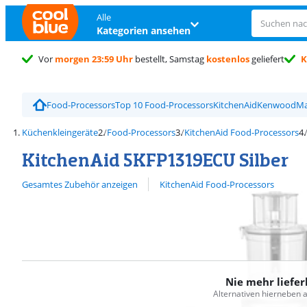
Alle
Kategorien ansehen
Vor
morgen 23:59 Uhr
bestellt, Samstag
kostenlos
geliefert
K
Trustpilot Kundenbewertung
4,5/5
Food-Processors
Top 10 Food-Processors
KitchenAid
Kenwood
Ma
Küchenkleingeräte
Food-Processors
KitchenAid Food-Processors
KitchenAid 5KFP1319ECU Silber
Alle ansehen
Gesamtes Zubehör anzeigen
KitchenAid Food-Processors
Nie mehr liefer
Alternativen hierneben