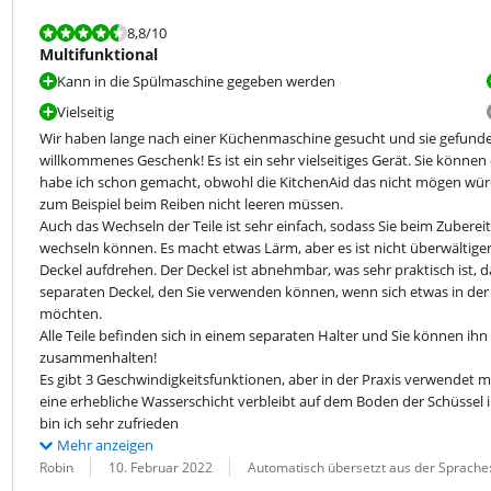
Bewertet mit 8,8 von 10.
8,8
/10
Multifunktional
Kann in die Spülmaschine gegeben werden
Vielseitig
Wir haben lange nach einer Küchenmaschine gesucht und sie gefunden! 
willkommenes Geschenk! Es ist ein sehr vielseitiges Gerät. Sie können 
habe ich schon gemacht, obwohl die KitchenAid das nicht mögen würde. 
zum Beispiel beim Reiben nicht leeren müssen.

Auch das Wechseln der Teile ist sehr einfach, sodass Sie beim Zubereit
wechseln können. Es macht etwas Lärm, aber es ist nicht überwältigen
Deckel aufdrehen. Der Deckel ist abnehmbar, was sehr praktisch ist, da
separaten Deckel, den Sie verwenden können, wenn sich etwas in der 
möchten.

Alle Teile befinden sich in einem separaten Halter und Sie können ihn 
zusammenhalten!

Es gibt 3 Geschwindigkeitsfunktionen, aber in der Praxis verwendet man
eine erhebliche Wasserschicht verbleibt auf dem Boden der Schüssel in
bin ich sehr zufrieden
Mehr anzeigen
Bewertung von:
Datum:
Übersetzung:
Robin
10. Februar 2022
Automatisch übersetzt aus der Sprache: