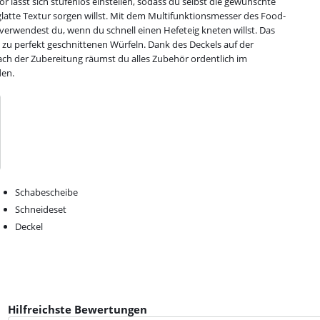
 lässt sich stufenlos einstellen, sodass du selbst die gewünschte
glatte Textur sorgen willst. Mit dem Multifunktionsmesser des Food-
verwendest du, wenn du schnell einen Hefeteig kneten willst. Das
 zu perfekt geschnittenen Würfeln. Dank des Deckels auf der
ch der Zubereitung räumst du alles Zubehör ordentlich im
den.
Schabescheibe
Schneideset
Deckel
Hilfreichste Bewertungen