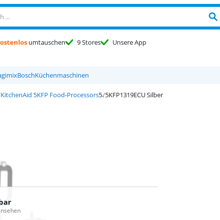
ostenlos
umtauschen
9 Stores
Unsere App
gimix
Bosch
Küchenmaschinen
KitchenAid 5KFP Food-Processors
5KFP1319ECU Silber
bar
 ansehen