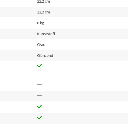
22,2 cm
22,2 cm
6 kg
Kunststoff
Grau
Glänzend