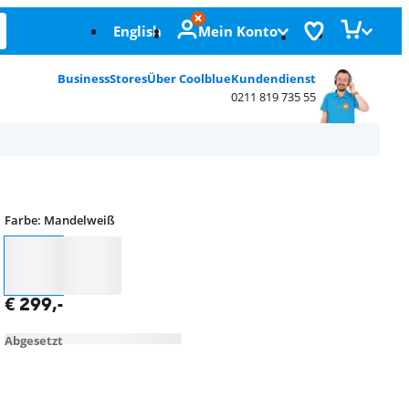
English
Mein Konto
Business
Stores
Über Coolblue
Kundendienst
0211 819 735 55
Farbe
:
Mandelweiß
Farbe
€
299
,-
Abgesetzt