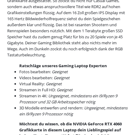
Grafikkarte ausgestattet. So zockst du nicht nur Casual Games,
sondern auch etwas anspruchsvollere Titel wie RDR2 auf hohen
Grafikeinstellungen flüssig. Auf dem 16 Zoll großen IPS Display mit
165 Hertz Bildwiederholfrequenz siehst du dein Spielgeschehen
außerdem klar und flüssig. Das ist bei rasanten Shootern und
Rennspielen besonders nützlich. Mit dem 1 Terabyte großen SSD
Speicher hast du zudem genug Platz für bis zu 20 Spiele von je 45
Gigabyte. Deiner Gaming Bibliothek steht also nichts mehr im
Wege. Auch im Dunkeln zockst du noch erfolgreich dank der RGB
Tastaturbeleuchtung.
Ratschläge unseres Gaming Laptop Experten
Fotos bearbeiten:
Geeignet
Videos bearbeiten:
Geeignet
Virtual Reality:
Geeignet
Streamen in Full HD:
Geeignet
Streamen in 4K:
Ungeeignet, mindestens ein i9/Ryzen 9
Prozessor und 32 GB Arbeitsspeicher nötig
3D Modelle entwerfen und rendern:
Ungeeignet, mindestens
ein i9/Ryzen 9 Prozessor nötig
Möchtest du wissen, ob die NVIDIA GeForce RTX 4060
Grafikkarte in diesem Laptop dein Lieblingsspiel auf