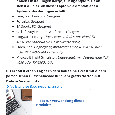
hohen Einstellungen (60 fps) flüssig abspielt? Dann
siehst du hier, ob dieser Laptop die empfohlenen
Systemanforderungen erfüllt:
League of Legends:
Geeignet
Fortnite:
Geeignet
EA Sports FC:
Geeignet
Call of Duty: Modern Warfare III:
Geeignet
Hogwarts Legacy:
Ungeeignet, mindestens eine RTX
4070/3070 oder RX 6700 Grafikkarte nötig
Elden Ring:
Ungeeignet, mindestens eine RTX 4070/3070
oder RX 6700 Grafikkarte nötig
Microsoft Flight Simulator:
Ungeeignet, mindestens eine RTX
4090 oder RX 6900 nötig
Du erhältst einen Tag nach dem Kauf eine E-Mail mit einem
persönlichen Gutscheincode für 1 Jahr gratis Norton 360
Deluxe Virenschutz
Vollständige Beschreibung ansehen
Tipps zur Verwendung dieses
Produkts