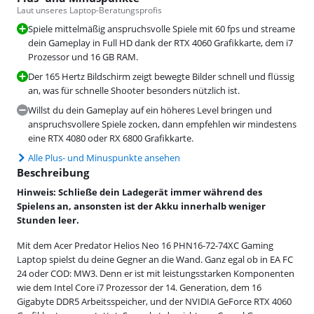
Laut unseres Laptop-Beratungsprofis
Spiele mittelmäßig anspruchsvolle Spiele mit 60 fps und streame
dein Gameplay in Full HD dank der RTX 4060 Grafikkarte, dem i7
Prozessor und 16 GB RAM.
Der 165 Hertz Bildschirm zeigt bewegte Bilder schnell und flüssig
an, was für schnelle Shooter besonders nützlich ist.
Willst du dein Gameplay auf ein höheres Level bringen und
anspruchsvollere Spiele zocken, dann empfehlen wir mindestens
eine RTX 4080 oder RX 6800 Grafikkarte.
Alle Plus- und Minuspunkte ansehen
Beschreibung
Hinweis: Schließe dein Ladegerät immer während des
Spielens an, ansonsten ist der Akku innerhalb weniger
Stunden leer.
Mit dem Acer Predator Helios Neo 16 PHN16-72-74XC Gaming
Laptop spielst du deine Gegner an die Wand. Ganz egal ob in EA FC
24 oder COD: MW3. Denn er ist mit leistungsstarken Komponenten
wie dem Intel Core i7 Prozessor der 14. Generation, dem 16
Gigabyte DDR5 Arbeitsspeicher, und der NVIDIA GeForce RTX 4060