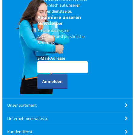
und einfach auf
unserer
Kundendienstseite
.
Abonniere unseren
Newsletter
Erhalte die besten
Angebote und persönliche
Beratung.
E-Mail-Adresse
Anmelden
Unser Sortiment
Unternehmenswebsite
Kundendienst