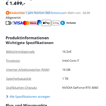
€
1.499
,-
Kostenlos
1 Jahr Norton 360 Antivirus
im Wert von
94,99
Abgesetzt
Produktinformationen
Wichtigste Spezifikationen
Bildschirmdiagonale
16 Zoll
Prozessor
Intel Core i7
Interner Arbeitsspeicher (RAM)
16 GB
Speicherkapazität
1 TB
Grafikkarten-Chipsatz
NVIDIA GeForce RTX 4060
Alle Spezifikationen anzeigen
Plus- und Minuspunkte