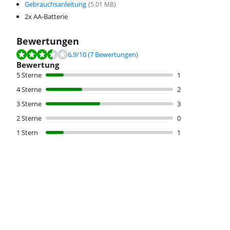
Gebrauchsanleitung
(
5.01
MB)
2x AA-Batterie
Bewertungen
Bewertet mit 6,9 von 10, basierend auf 7 Bewertungen.
6,9
/10
(7 Bewertungen)
Bewertung
5 Sterne
1
4 Sterne
2
3 Sterne
3
2 Sterne
0
1 Stern
1