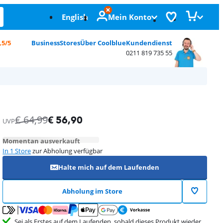
English
Mein Konto
,5/5
Business
Stores
Über Coolblue
Kundendienst
0211 819 735 55
€
64,99
€
56,90
UVP
Momentan ausverkauft
In 1 Store
zur Abholung verfügbar
Halte mich auf dem Laufenden
Abholung im Store
Sei als Erstes auf dem Laufenden, sobald dieses Produkt wieder