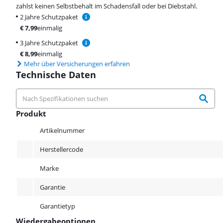
zahlst keinen Selbstbehalt im Schadensfall oder bei Diebstahl.
2 Jahre Schutzpaket
€
7,99
einmalig
3 Jahre Schutzpaket
€
8,99
einmalig
Mehr über Versicherungen erfahren
Technische Daten
Produkt
Produkt
Artikelnummer
Herstellercode
Marke
Garantie
Garantietyp
Wiedergabeoptionen