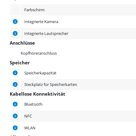
Farbschirm
Integrierte Kamera
Integrierte Lautsprecher
Anschlüsse
Anschlüsse
Kopfhöreranschluss
Speicher
Speicher
Speicherkapazität
Steckplatz für Speicherkarten
Kabellose Konnektivität
Kabellose Konnektivität
Bluetooth
NFC
WLAN