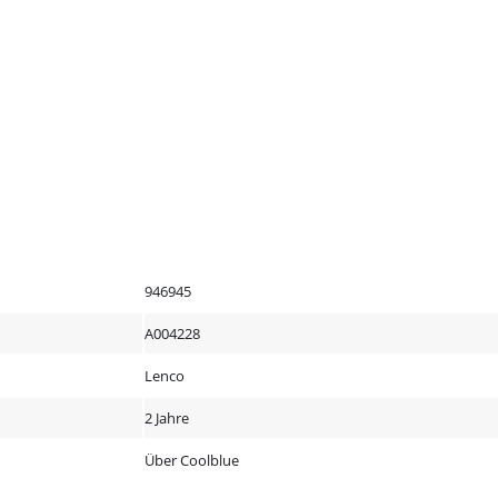
946945
A004228
Lenco
2 Jahre
Über Coolblue