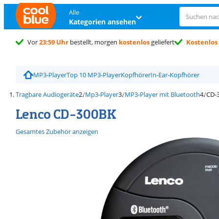
Alle
Kategorien ansehen
Vor
23:59 Uhr
bestellt, morgen
kostenlos
geliefert
Kostenlos
MP3-Player
Top 10 MP3-Player
Kopfhörer
In-Ear-Kopfhörer
Tragbare Audiogeräte
Mp3-Player
MP3-Player mit Bluetooth
CD-
Lenco CD-300BK
Gesamtes Zubehör anzeigen