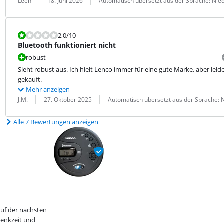
Leen
18. Juni 2026
Automatisch übersetzt aus der Sprache: Nie
Bewertet mit 2,0 von 10.
2,0
/10
Bluetooth funktioniert nicht
robust
Sieht robust aus. Ich hielt Lenco immer für eine gute Marke, aber leid
gekauft.
Mehr anzeigen
Bewertung von:
Datum:
Übersetzung:
J.M.
27. Oktober 2025
Automatisch übersetzt aus der Sprache: 
Alle 7 Bewertungen anzeigen
uf der nächsten
denkzeit und