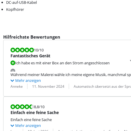
DC-auf-USB-Kabel
Kopfhörer
Hilfreichste Bewertungen
Bewertet mit 10 von 10.
10
/10
Fantastisches Gerät
Ich habe es mit einer Box an den Strom angeschlossen
Während meiner Malerei wähle ich meine eigene Musik, manchmal spi
Mehr anzeigen
Bewertung von:
Datum:
Übersetzung:
Anneke
11. November 2024
Automatisch übersetzt aus der Spr
Bewertet mit 8,8 von 10.
8,8
/10
Einfach eine feine Sache
Einfach eine feine Sache
Mehr anzeigen
Bewertung von:
Datum:
Übersetzung: