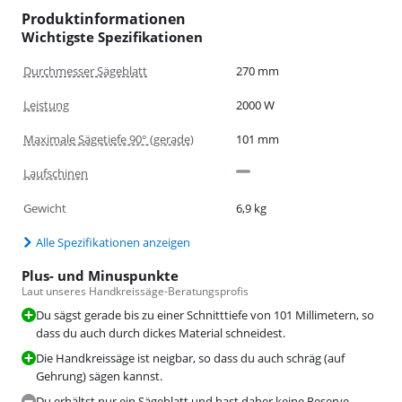
Produktinformationen
Wichtigste Spezifikationen
Durchmesser Sägeblatt
270 mm
Leistung
2000 W
Maximale Sägetiefe 90° (gerade)
101 mm
Laufschinen
Gewicht
6,9 kg
Alle Spezifikationen anzeigen
Plus- und Minuspunkte
Laut unseres Handkreissäge-Beratungsprofis
Du sägst gerade bis zu einer Schnitttiefe von 101 Millimetern, so
dass du auch durch dickes Material schneidest.
Die Handkreissäge ist neigbar, so dass du auch schräg (auf
Gehrung) sägen kannst.
Du erhältst nur ein Sägeblatt und hast daher keine Reserve.