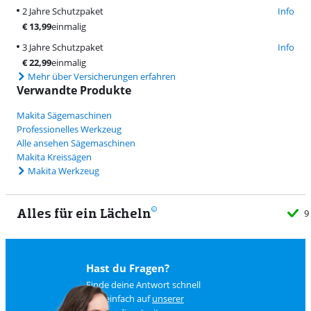
2 Jahre Schutzpaket
Info
€
13,99
einmalig
3 Jahre Schutzpaket
Info
€
22,99
einmalig
Mehr über Versicherungen erfahren
Verwandte Produkte
Makita Sägemaschinen
Professionelles Werkzeug
Alle ansehen Sägemaschinen
Makita Kreissägen
Makita Werkzeug
Alles für ein Lächeln
9
Hast du Fragen?
Finde deine Antwort schnell
und einfach auf
unserer