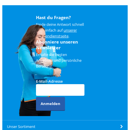
Hast du Fragen?
Finde deine Antwort schnell
und einfach auf
unserer
Kundendienstseite
.
Abonniere unseren
Newsletter
Erhalte die besten
Angebote und persönliche
Beratung.
E-Mail-Adresse
Anmelden
Unser Sortiment