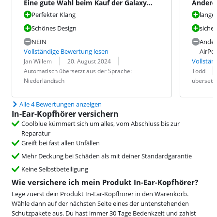
Eine gute Wahl beim Kauf der Galaxy
Andere 
Buds3
Perfekter Klang
lange
Schönes Design
siche
NEIN
Ander
Vollständige Bewertung lesen
AirPo
Bewertung von:
Datum:
Übersetzung:
Vollstän
Jan Willem
20. August 2024
Bewertung v
Datum:
Übersetzung
Automatisch übersetzt aus der Sprache:
Todd
Niederländisch
übersetzt
Alle 4 Bewertungen anzeigen
In-Ear-Kopfhörer versichern
Coolblue kümmert sich um alles, vom Abschluss bis zur
Reparatur
Greift bei fast allen Unfällen
Mehr Deckung bei Schäden als mit deiner Standardgarantie
Keine Selbstbeteiligung
Wie versichere ich mein Produkt In-Ear-Kopfhörer?
Lege zuerst dein Produkt In-Ear-Kopfhörer in den Warenkorb.
Wähle dann auf der nächsten Seite eines der untenstehenden
Schutzpakete aus. Du hast immer 30 Tage Bedenkzeit und zahlst