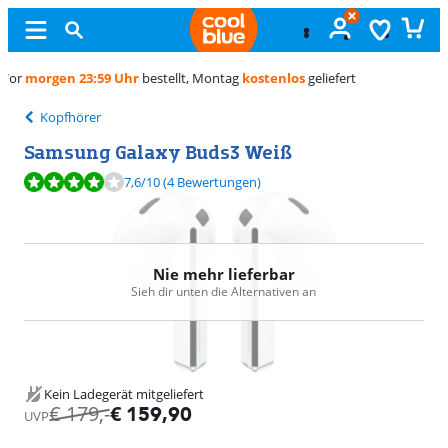
Kostenlos
umtauschen
Kopfhörer
Samsung Galaxy Buds3 Weiß
Bewertet mit 7,6 von 10, basierend auf 4 Bewertungen.
7,6
/10
(4 Bewertungen)
Nie mehr lieferbar
Sieh dir unten die Alternativen an
Kein Ladegerät mitgeliefert
€
179
,-
€
159,90
UVP