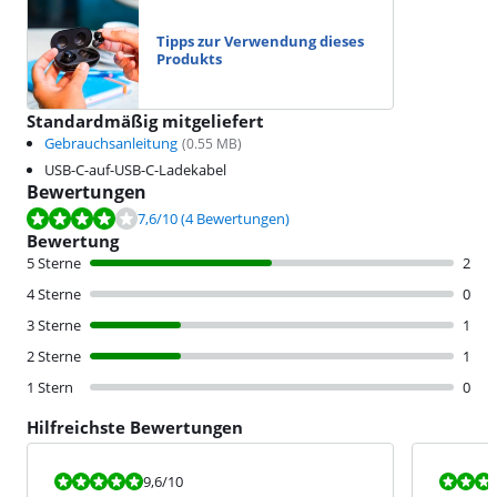
Tipps zur Verwendung dieses
Produkts
Standardmäßig mitgeliefert
Gebrauchsanleitung
(
0.55
MB)
USB-C-auf-USB-C-Ladekabel
Bewertungen
Bewertet mit 7,6 von 10, basierend auf 4 Bewertungen.
7,6
/10
(4 Bewertungen)
Bewertung
5 Sterne
2
4 Sterne
0
3 Sterne
1
2 Sterne
1
1 Stern
0
Hilfreichste Bewertungen
Bewertet mit 9,6 von 10.
Bewertet mit
9,6
/10