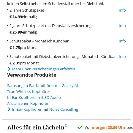
keinen Selbstbehalt im Schadensfall oder bei Diebstahl.
2 Jahre Schutzpaket
Info
€
14,99
einmalig
2 Jahre Schutzpaket mit Diebstahlversicherung
Info
€
25,99
einmalig
Schutzpaket - Monatlich Kündbar
Info
€
1,75
pro Monat
Schutzpaket mit Diebstahlversicherung - Monatlich Kündbar
Info
€
2,31
pro Monat
Mehr über Versicherungen erfahren
Verwandte Produkte
Samsung In-Ear-Kopfhörer mit Galaxy AI
True-Wireless-Kopfhörer
In-Ear-Kopfhörer mit 3D-Audio
Alle ansehen Kopfhörer
In-Ear-Kopfhörer mit Noise Cancelling
Alles für ein Lächeln
eliefert