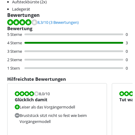
Aufsteckbürste (2x)
Ladegerät
Bewertungen
Bewertet mit 8,3 von 10, basierend auf 3 Bewertungen.
8,3
/10
(3 Bewertungen)
Bewertung
5 Sterne
0
4 Sterne
3
3 Sterne
0
2 Sterne
0
1 Stern
0
Hilfreichste Bewertungen
Bewertet mit 8,0 von 10.
Bewertet mit
8,0
/10
Glücklich damit
Tut was
Leiser als das Vorgängermodell
Bruststück sitzt nicht so fest wie beim
Vorgängermodell