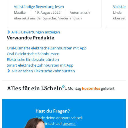
Vollständige Bewertung lesen
Vollstän
Bewertung von:
Datum:
Übersetzung:
Bewertung v
Datum:
Übersetzung
Maaike
19. August 2025
Automatisch
Linda
übersetzt aus der Sprache: Niederländisch
übersetzt
Alle 3 Bewertungen anzeigen
Verwandte Produkte
Oral-B smarte elektrische Zahnbürsten mit App
Oral-B elektrische Zahnbürsten
Elektrische Kinderzahnbürsten
Smart elektrische Zahnbürsten mit App
Alle ansehen Elektrische Zahnbürsten
Alles für ein Lächeln
Hast du Fragen?
Finde deine Antwort schnell
und einfach auf
unserer