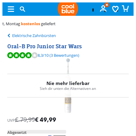
Ungeöffnet
umtauschen
Elektrische Zahnbürsten
Oral-B Pro Junior Star Wars
Bewertet mit 8,3 von 10, basierend auf 3 Bewertungen.
8,3
/10
(3 Bewertungen)
Nie mehr lieferbar
Sieh dir unten die Alternativen an
€
79,99
€
49,99
UVP
Abgesetzt