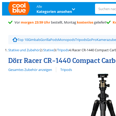
Alle
Kategorien ansehen
Vor
morgen 23:59 Uhr
bestellt, Montag
kostenlos
geliefert
K
Trustpilot Kundenbewertung
4,5/5
Top 10
Gimbals
GorillaPods
Monopods
Tripods
GoPro
Kamerazube
Stative und Zubehör
Stative
Tripods
Racer CR-1440 Compact Car
Dörr Racer CR-1440 Compact Car
Alle ansehen
Gesamtes Zubehör anzeigen
Tripods