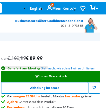
English
Mein Konto
Business
Stores
Über Coolblue
Kundendienst
0211 819 735 55
€
109,99
€
89,99
UVP
Geliefert am Montag
Sieh nach, wie schnell wir zu dir liefern
In den Warenkorb
Abholung im Store
Vor
morgen 23:59 Uhr
bestellt, Montag
kostenlos
geliefert
2 Jahre
Garantie auf dein Produkt
Kostenloser
Umtausch innerhalb von 30 Tagen