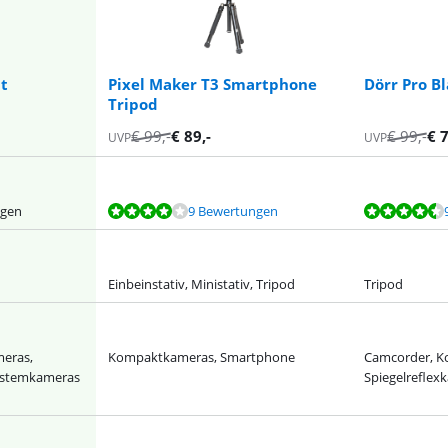
it
Pixel Maker T3 Smartphone
Dörr Pro B
Tripod
€
99
,-
€
89
,-
€
99
,-
€
UVP
UVP
ngen
9 Bewertungen
Einbeinstativ, Ministativ, Tripod
Tripod
eras,
Kompaktkameras, Smartphone
Camcorder, K
Systemkameras
Spiegelrefle