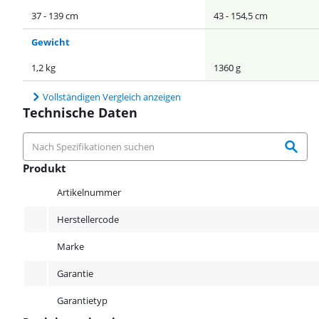
37 - 139 cm
43 - 154,5 cm
Gewicht
1,2 kg
1360 g
Vollständigen Vergleich anzeigen
Technische Daten
Produkt
Produkt
Artikelnummer
Herstellercode
Marke
Garantie
Garantietyp