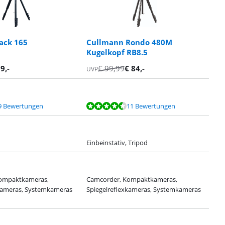
lack 165
Cullmann Rondo 480M
Kugelkopf RB8.5
79
,-
€
99,99
€
84
,-
UVP
9 Bewertungen
11 Bewertungen
Einbeinstativ, Tripod
ompaktkameras,
Camcorder, Kompaktkameras,
xkameras, Systemkameras
Spiegelreflexkameras, Systemkameras