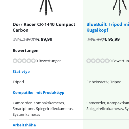
Dörr Racer CR-1440 Compact
BlueBuilt Tripod m
Carbon
Kugelkopf
€
109,99
€
89,99
€
99
,-
€
95,99
UVP
UVP
Bewertungen
Bewertet mit 8,4 von 10, basierend auf 9 Bewertungen.
Bewertet mit 9,3 von 10, basierend auf 9 Bewertungen.
Bewertet mit 9,3 von 10, basierend auf 11 Bewertungen.
0 Bewertungen
0 Bewertu
Stativtyp
Tripod
Einbeinstativ, Tripod
Kompatibel mit Produkttyp
Camcorder, Kompaktkameras,
Camcorder, Kompaktkam
Smartphone, Spiegelreflexkameras,
Spiegelreflexkameras, 
Systemkameras
Arbeitshöhe