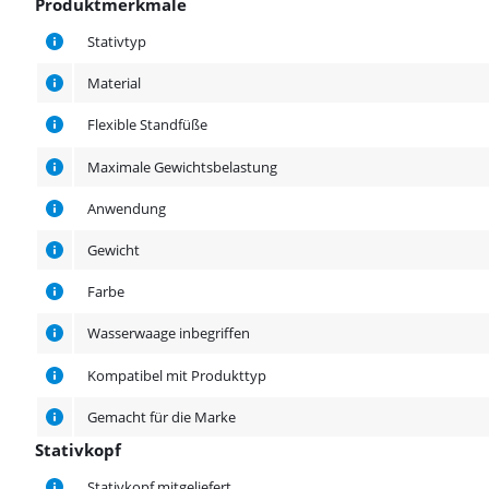
Produktmerkmale
Produktmerkmale
Stativtyp
Material
Flexible Standfüße
Maximale Gewichtsbelastung
Anwendung
Gewicht
Farbe
Wasserwaage inbegriffen
Kompatibel mit Produkttyp
Gemacht für die Marke
Stativkopf
Stativkopf
Stativkopf mitgeliefert