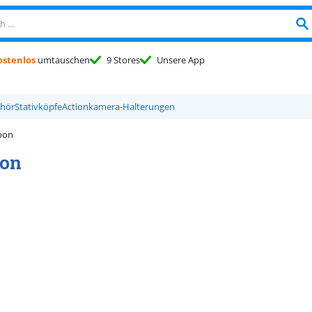
ostenlos
umtauschen
9 Stores
Unsere App
hör
Stativköpfe
Actionkamera-Halterungen
bon
bon