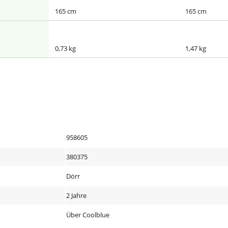
165 cm
165 cm
0,73 kg
1,47 kg
958605
380375
Dörr
2 Jahre
Über Coolblue