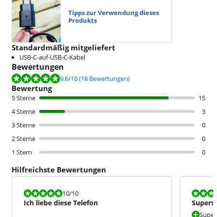
Tipps zur Verwendung dieses
Produkts
Standardmäßig mitgeliefert
USB-C-auf-USB-C-Kabel
Bewertungen
Bewertet mit 9,6 von 10, basierend auf 18 Bewertungen.
9,6
/10
(18 Bewertungen)
Bewertung
5 Sterne
15
4 Sterne
3
3 Sterne
0
2 Sterne
0
1 Stern
0
Hilfreichste Bewertungen
Bewertet mit 10 von 10.
Bewertet mit
10
/10
Ich liebe diese Telefon
Supersc
Super