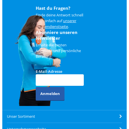
Hast du Fragen?
Finde deine Antwort schnell
und einfach auf
unserer
Kundendienstseite
.
Abonniere unseren
Newsletter
Erhalte die besten
Angebote und persönliche
Beratung.
E-Mail-Adresse
Anmelden
Unser Sortiment