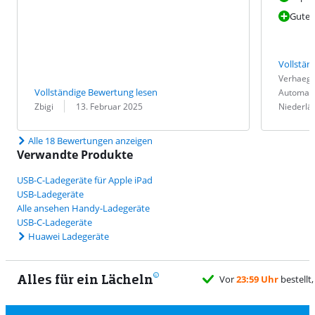
Gute 
Vollstän
Bewertung v
Datum:
Übersetzung
Verhaeg
Vollständige Bewertung lesen
Automati
Bewertung von:
Datum:
Zbigi
13. Februar 2025
Niederlä
Alle 18 Bewertungen anzeigen
Verwandte Produkte
USB-C-Ladegeräte für Apple iPad
USB-Ladegeräte
Alle ansehen Handy-Ladegeräte
USB-C-Ladegeräte
Huawei Ladegeräte
Alles für ein Lächeln
ert