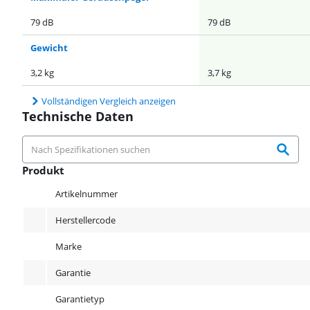
79 dB
79 dB
Gewicht
3,2 kg
3,7 kg
Vollständigen Vergleich anzeigen
Technische Daten
Produkt
Produkt
Artikelnummer
Herstellercode
Marke
Garantie
Garantietyp