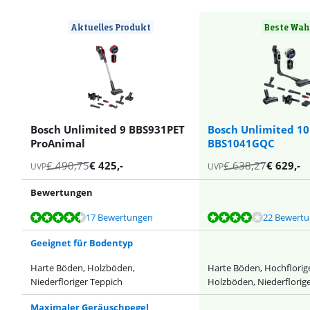
Aktuelles Produkt
Beste Wah
Bosch Unlimited 9 BBS931PET
Bosch Unlimited 10
ProAnimal
BBS1041GQC
€
490,75
€
425
,-
€
638,27
€
629
,-
UVP
UVP
Bewertungen
Bewertet mit 8,8 von 10, basierend auf 17 Bewertungen.
Bewertet mit 8,1 von 10, basierend auf 22 Bewertungen.
Bewertet mit 7,6 von 10, basierend auf 1 Bewertung.
Bewertet mit 8,8 von 10, basierend auf 75 Bewertungen.
Bewertet mit 8,4 von 10, basierend auf 1 Bewertung.
17 Bewertungen
22 Bewert
Geeignet für Bodentyp
Harte Böden, Holzböden,
Harte Böden, Hochflorig
Niederfloriger Teppich
Holzböden, Niederflorig
Maximaler Geräuschpegel