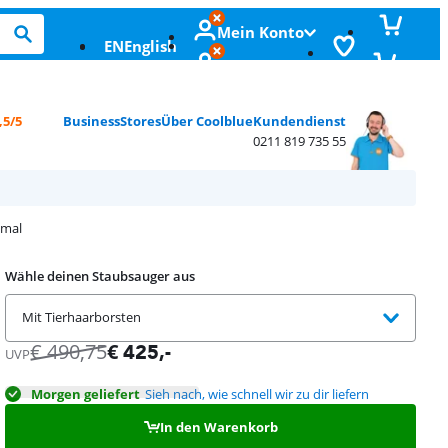
Mein Konto
EN
English
,5/5
Business
Stores
Über Coolblue
Kundendienst
0211 819 735 55
imal
Wähle deinen Staubsauger aus
Mit Tierhaarborsten
€
490,75
€
425
,-
UVP
Morgen geliefert
Sieh nach, wie schnell wir zu dir liefern
In den Warenkorb