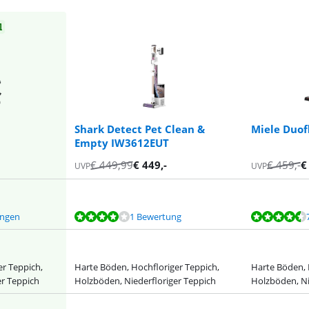
l
Shark Detect Pet Clean &
Miele Duof
Empty IW3612EUT
€
449,99
€
449
,-
€
459
,-
UVP
UVP
ungen
1 Bewertung
er Teppich,
Harte Böden, Hochfloriger Teppich,
Harte Böden, 
er Teppich
Holzböden, Niederfloriger Teppich
Holzböden, Ni