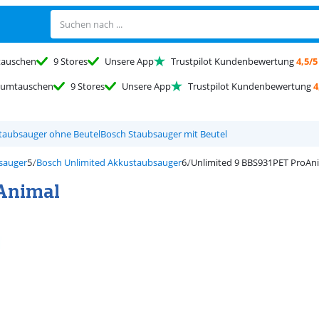
auschen
9 Stores
Unsere App
Trustpilot Kundenbewertung
4,5/5
umtauschen
9 Stores
Unsere App
Trustpilot Kundenbewertung
4
taubsauger ohne Beutel
Bosch Staubsauger mit Beutel
sauger
Bosch Unlimited Akkustaubsauger
Unlimited 9 BBS931PET ProAn
oAnimal