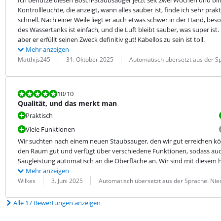
Kontrollleuchte, die anzeigt, wann alles sauber ist, finde ich sehr pra
schnell. Nach einer Weile liegt er auch etwas schwer in der Hand, bes
des Wassertanks ist einfach, und die Luft bleibt sauber, was super ist. F
aber er erfüllt seinen Zweck definitiv gut! Kabellos zu sein ist toll.
Mehr anzeigen
Bewertung von:
Datum:
Übersetzung:
Matthijs245
31. Oktober 2025
Automatisch übersetzt aus der S
Bewertet mit 10 von 10.
10
/10
Qualität, und das merkt man
Praktisch
Viele Funktionen
Wir suchten nach einem neuen Staubsauger, den wir gut erreichen kö
den Raum gut und verfügt über verschiedene Funktionen, sodass auch 
Saugleistung automatisch an die Oberfläche an. Wir sind mit diesem 
Mehr anzeigen
Bewertung von:
Datum:
Übersetzung:
Wilkes
3. Juni 2025
Automatisch übersetzt aus der Sprache: Nie
Alle 17 Bewertungen anzeigen