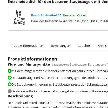
Entscheide dich für den besseren Staubsauger, mit de
Bosch Unlimited 10
Besseres Modell
Dank des besseren Akkus staubsaugst du bis zu 20 M
Produktinformationen
Bewertungen
Zubehör
Ähnlic
Produktinformationen
Plus- und Minuspunkte
Laut unseres Staubsauger-Beratungsprof
Mit dem mitgelieferten Zubehör entfernst du ganz einfach Tierha
Der Staubsauger misst den Verschmutzungsgrad des Bodens und zei
Die Staubkomprimierung im Staubbeutel presst den Schmutz zusamm
Da du keine Parkettdüse erhältst, saugst du mit diesem Staubsaug
Beschreibung
Der Bosch Unlimited 9 BBS931PET ProAnimal ist ein praktischer Staub
Zubehörset, mit dem du verschiedene Oberflächen im Haus staubsaugst