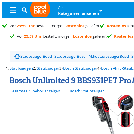
Alle
Kategorien ansehen
Vor
23:59 Uhr
bestellt, morgen
kostenlos
geliefert
Kostenlos
umt
Vor
23:59 Uhr
bestellt, morgen
kostenlos
geliefert
Kostenlos
Staubsauger
Bosch Staubsauger
Bosch Akkustaubsauger
Bosch S
Staubsaugen
Staubsauger
Bosch Staubsauger
Bosch Akku-Staub
Bosch Unlimited 9 BBS931PET Pr
Alle ansehen
Gesamtes Zubehör anzeigen
Bosch Staubsauger