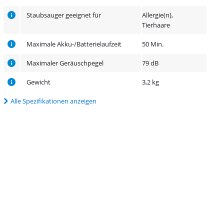
Staubsauger geeignet für
Allergie(n),
Tierhaare
Maximale Akku-/Batterielaufzeit
50 Min.
Maximaler Geräuschpegel
79 dB
Gewicht
3,2 kg
Alle Spezifikationen anzeigen