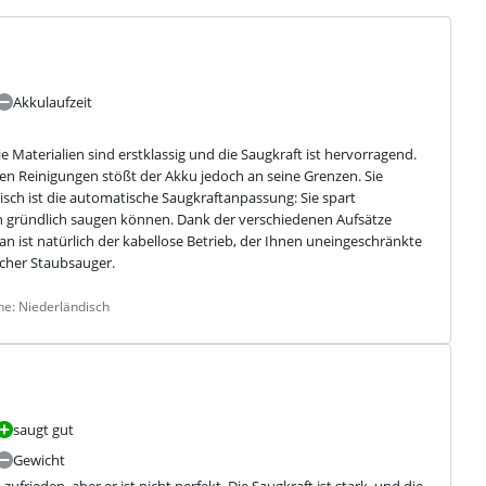
Akkulaufzeit
 Materialien sind erstklassig und die Saugkraft ist hervorragend. 
ren Reinigungen stößt der Akku jedoch an seine Grenzen. Sie 
ch ist die automatische Saugkraftanpassung: Sie spart 
 gründlich saugen können. Dank der verschiedenen Aufsätze 
n ist natürlich der kabellose Betrieb, der Ihnen uneingeschränkte 
scher Staubsauger.
he: Niederländisch
saugt gut
Gewicht
rieden, aber er ist nicht perfekt. Die Saugkraft ist stark, und die 