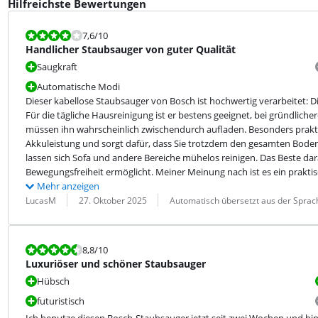
Hilfreichste Bewertungen
Bewertet mit 7,6 von 10.
7,6
/10
Handlicher Staubsauger von guter Qualität
Saugkraft
Automatische Modi
Dieser kabellose Staubsauger von Bosch ist hochwertig verarbeitet: Die
Für die tägliche Hausreinigung ist er bestens geeignet, bei gründliche
müssen ihn wahrscheinlich zwischendurch aufladen. Besonders praktis
Akkuleistung und sorgt dafür, dass Sie trotzdem den gesamten Boden
lassen sich Sofa und andere Bereiche mühelos reinigen. Das Beste dara
Bewegungsfreiheit ermöglicht. Meiner Meinung nach ist es ein prakti
Mehr anzeigen
Bewertung von:
Datum:
Übersetzung:
LucasM
27. Oktober 2025
Automatisch übersetzt aus der Sprac
Bewertet mit 8,8 von 10.
8,8
/10
Luxuriöser und schöner Staubsauger
Hübsch
futuristisch
Ich benutze diesen Bosch-Staubsauger jetzt seit zwei Wochen und bin zuf