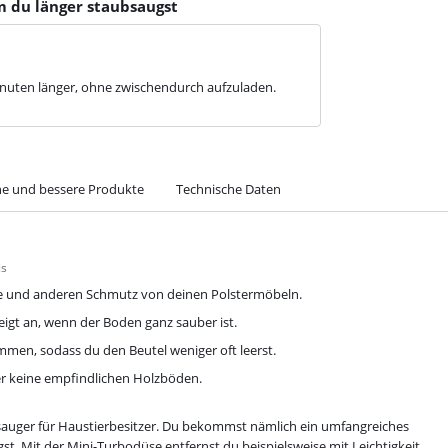
m du länger staubsaugst
inuten länger, ohne zwischendurch aufzuladen.
he und bessere Produkte
Technische Daten
is
are und anderen Schmutz von deinen Polstermöbeln.
gt an, wenn der Boden ganz sauber ist.
en, sodass du den Beutel weniger oft leerst.
er keine empfindlichen Holzböden.
sauger für Haustierbesitzer. Du bekommst nämlich ein umfangreiches
. Mit der Mini-Turbodüse entfernst du beispielsweise mit Leichtigkeit