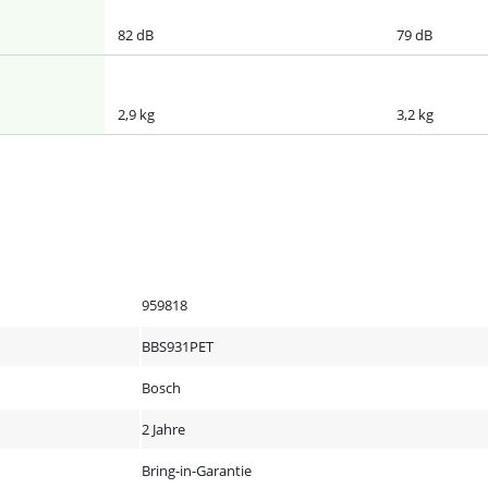
82 dB
79 dB
2,9 kg
3,2 kg
959818
BBS931PET
Bosch
2 Jahre
Bring-in-Garantie