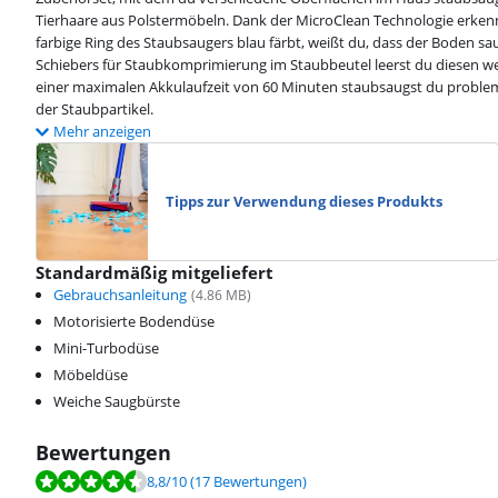
Tierhaare aus Polstermöbeln. Dank der MicroClean Technologie erkenn
farbige Ring des Staubsaugers blau färbt, weißt du, dass der Boden s
Schiebers für Staubkomprimierung im Staubbeutel leerst du diesen w
einer maximalen Akkulaufzeit von 60 Minuten staubsaugst du probleml
der Staubpartikel.
Mehr anzeigen
Tipps zur Verwendung dieses Produkts
Standardmäßig mitgeliefert
Gebrauchsanleitung
(
4.86
MB)
Motorisierte Bodendüse
Mini-Turbodüse
Möbeldüse
Weiche Saugbürste
Bewertungen
Bewertet mit 8,8 von 10, basierend auf 17 Bewertungen.
8,8
/10
(17 Bewertungen)