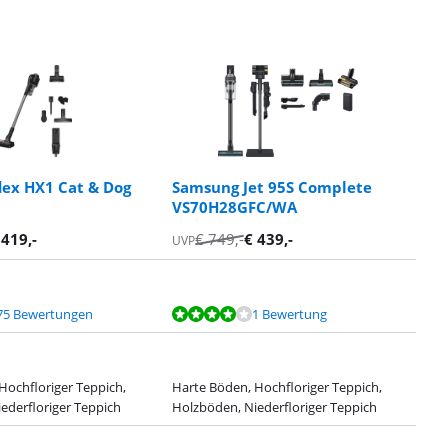
lex HX1 Cat & Dog
Samsung Jet 95S Complete
VS70H28GFC/WA
€
419
,-
€
749
,-
€
439
,-
UVP
75 Bewertungen
1 Bewertung
Hochfloriger Teppich,
Harte Böden, Hochfloriger Teppich,
ederfloriger Teppich
Holzböden, Niederfloriger Teppich