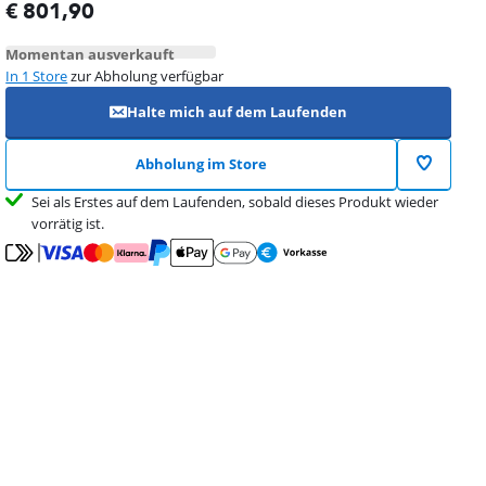
wird in neuem Tab geöffnet
€
801,90
Momentan ausverkauft
In 1 Store
zur Abholung verfügbar
Halte mich auf dem Laufenden
Abholung im Store
Sei als Erstes auf dem Laufenden, sobald dieses Produkt wieder
vorrätig ist.