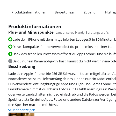
Produktinformationen
Bewertungen
Zubehör
Highlig
Produktinformationen
Plus- und Minuspunkte
Laut unseres Handy-Beratungsprofis
Lade dein iPhone mit dem mitgelieferten Ladegerät in 30 Minuten bi
Dieses kompakte iPhone verwendest du problemlos mit einer Hand
Bewertet mit 8,8 von 10, basierend auf 40 Bewertungen.
Dank des schnellen Prozessors öffnest du Apps schnell und sie lau
Da du nur ein Kameraobjektiv hast, kannst du nicht weit hinein- o
Beschreibung
Lade dein Apple iPhone 16e 256 GB Schwarz mit dem mitgelieferten App
Normalerweise ist im Lieferumfang deines iPhone nur ein Kabel enthal
Bewertet mit 9,0 von 10, basierend auf 911 Bewertungen.
Du verwendest leistungshungrige Apps und High-End-Games ohne Stoc
Einzelkamera nimmst du scharfe Fotos auf. Es fehlt allerdings ein Wei
oder weite Landschaften nicht so einfach ab und die Fotos werden be
Speicherplatz für deine Apps, Fotos und andere Dateien zur Verfügung
den Speicher machen möchtest.
Mehr anzeigen