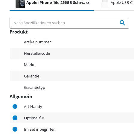
Apple iPhone 16e 256GB Schwarz
Apple USB-C-
Produkt
Produkt
Artikelnummer
Herstellercode
Marke
Garantie
Garantietyp
Allgemein
Allgemein
Art Handy
Optimal für
Im Set inbegriffen