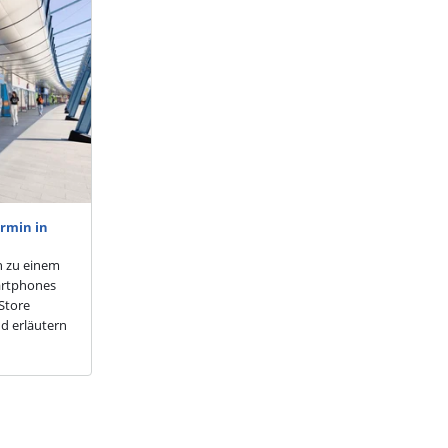
rmin in
n zu einem
artphones
Store
d erläutern