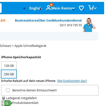
English
Mein Konto
,5/5
Business
Stores
Über Coolblue
Kundendienst
0211 819 735 55
Schwarz + Apple Schnellladegerät
iPhone-Speicherkapazität
128 GB
256 GB
Erhalte Rabatt auf dein neues iPhone
Wie funktioniert das?
Tausche dein aktuelles Produkt ein
Berechne deinen Eintauschwert
Ladegerät mitgeliefert
Produktdatenblatt