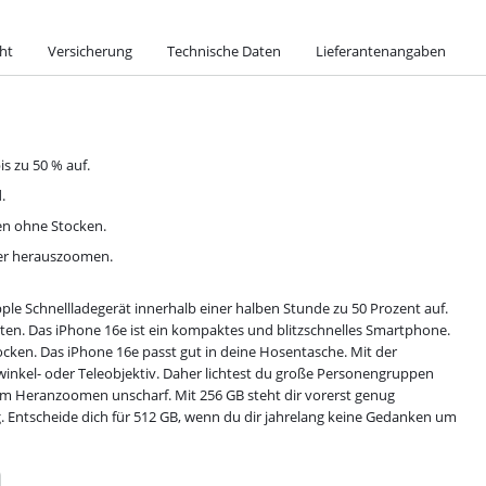
ht
Versicherung
Technische Daten
Lieferantenangaben
s zu 50 % auf.
.
fen ohne Stocken.
der herauszoomen.
le Schnellladegerät innerhalb einer halben Stunde zu 50 Prozent auf.
ten. Das iPhone 16e ist ein kompaktes und blitzschnelles Smartphone.
ken. Das iPhone 16e passt gut in deine Hosentasche. Mit der
twinkel- oder Teleobjektiv. Daher lichtest du große Personengruppen
im Heranzoomen unscharf. Mit 256 GB steht dir vorerst genug
. Entscheide dich für 512 GB, wenn du dir jahrelang keine Gedanken um