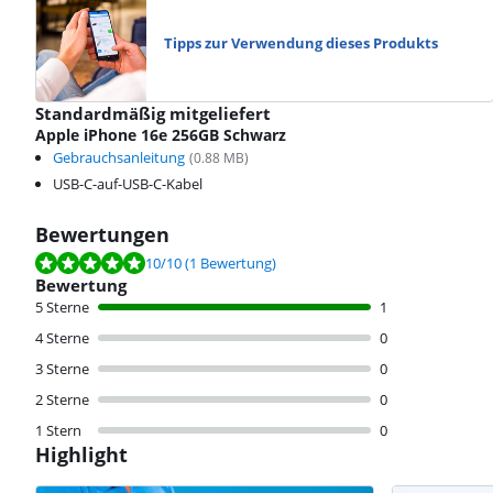
Tipps zur Verwendung dieses Produkts
Standardmäßig mitgeliefert
Apple iPhone 16e 256GB Schwarz
Gebrauchsanleitung
(
0.88
MB)
USB-C-auf-USB-C-Kabel
Bewertungen
Bewertet mit 10 von 10, basierend auf 1 Bewertung.
10
/10
(1 Bewertung)
Bewertung
5 Sterne
1
4 Sterne
0
3 Sterne
0
2 Sterne
0
1 Stern
0
Highlight