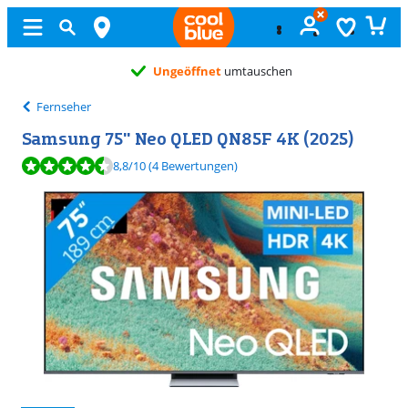
Ungeöffnet
umtauschen
Fernseher
Samsung 75" Neo QLED QN85F 4K (2025)
Bewertet mit 8,8 von 10, basierend auf 4 Bewertungen.
8,8
/10
(4 Bewertungen)