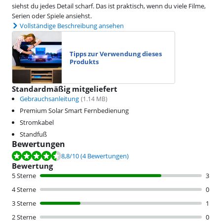
siehst du jedes Detail scharf. Das ist praktisch, wenn du viele Filme,
Serien oder Spiele ansiehst.
Vollständige Beschreibung ansehen
Tipps zur Verwendung dieses
Produkts
Standardmäßig mitgeliefert
Gebrauchsanleitung
(
1.14
MB)
Premium Solar Smart Fernbedienung
Stromkabel
Standfuß
Bewertungen
Bewertet mit 8,8 von 10, basierend auf 4 Bewertungen.
8,8
/10
(4 Bewertungen)
Bewertung
5 Sterne
3
4 Sterne
0
3 Sterne
1
2 Sterne
0