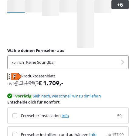
Wähle eine Option
Wähle deinen Fernseher aus
75 inch
|
Keine Soundbar
Produktdatenblatt
wird in neuem Tab geöffnet
€
3.199
,-
€
1.709
,-
UVP
Vorrätig
Sieh nach, wie schnell wir zu dir liefern
Entscheide dich für Komfort
Fernseher-Installation
Info
59,-
Fernseher installieren und aufhängen
Info
ab 157,99