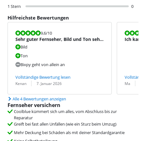
1 Stern
0
Hilfreichste Bewertungen
Bewertet mit 9,6 von 10.
Bewertet mit
9,6
/10
Sehr guter Fernseher, Bild und Ton sehr
Ich kan
gut.
Bild
Ton
Bixpy geht von allein an
Vollständige Bewertung lesen
Vollstän
Bewertung von:
Datum:
Bewertung v
Datum:
Kenan
7. Januar 2026
Ma
Alle 4 Bewertungen anzeigen
Fernseher versichern
Coolblue kümmert sich um alles, vom Abschluss bis zur
Reparatur
Greift bei fast allen Unfällen (wie ein Sturz beim Umzug)
Mehr Deckung bei Schäden als mit deiner Standardgarantie