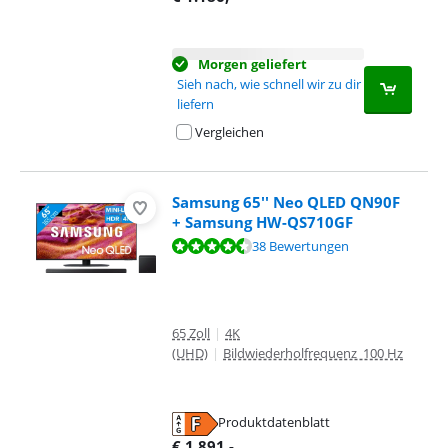
Morgen geliefert
Sieh nach, wie schnell wir zu dir
liefern
Vergleichen
Samsung 65'' Neo QLED QN90F
+ Samsung HW-QS710GF
Bewertet mit 8,6 von 10, basierend auf 38 Bewertungen.
38 Bewertungen
65 Zoll
|
4K
(UHD)
|
Bildwiederholfrequenz 100 Hz
Produktdatenblatt
wird in neuem Tab geöffnet
€
1.891
,-