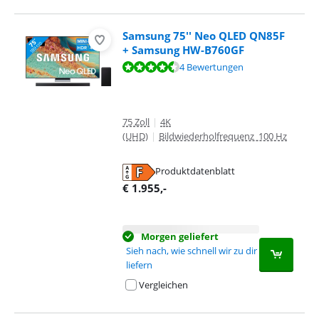
Samsung 75'' Neo QLED QN85F
+ Samsung HW-B760GF
Bewertet mit 8,8 von 10, basierend auf 4 Bewertungen.
4 Bewertungen
75 Zoll
|
4K
(UHD)
|
Bildwiederholfrequenz 100 Hz
Produktdatenblatt
wird in neuem Tab geöffnet
€
1.955
,-
Morgen geliefert
Sieh nach, wie schnell wir zu dir
liefern
Vergleichen