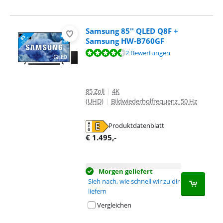
Samsung 85'' QLED Q8F +
Samsung HW-B760GF
Bewertet mit 9,0 von 10, basierend auf 2 Bewertungen.
2 Bewertungen
85 Zoll
|
4K
(UHD)
|
Bildwiederholfrequenz 50 Hz
Produktdatenblatt
wird in neuem Tab geöffnet
€
1.495
,-
Morgen geliefert
Sieh nach, wie schnell wir zu dir
liefern
Vergleichen