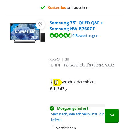
Kostenlos
umtauschen
Samsung 75'' QLED Q8F +
Samsung HW-B760GF
Bewertet mit 9,0 von 10, basierend auf 2 Bewertungen.
2 Bewertungen
75 Zoll
|
4K
(UHD)
|
Bildwiederholfrequenz 50 Hz
Produktdatenblatt
wird in neuem Tab geöffnet
€
1.243
,-
Morgen geliefert
Sieh nach, wie schnell wir zu dir
liefern
Vergleichen