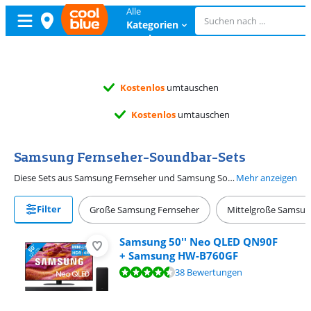
Alle
Kategorien
ansehen
Kostenlos
umtauschen
Kostenlos
umtauschen
Samsung Fernseher-Soundbar-Sets
Diese Sets aus Samsung Fernseher und Samsung Soundbar bieten ein komplettes Seh- und Hörerlebnis. So weißt du sicher, dass du die richtige Kombination aus Bild und Ton erhältst. Eine Soundbar passend zu deinem Samsung Fernseher sorgt für einen vollen und kräftigen Klang bei deinen Lieblingsfilmen und -serien. Da du den Fernseher und die Soundbar im Set kaufst, erhältst du einen Kombirabatt. Auf diese Weise sparst du beim Kauf und holst dir ein vollständiges Heimkino nach Hause. Kaufst du einen Samsung Fernseher und eine Soundbar bei uns? Die Monteure von unserem Installationsservice installieren die Soundbar für dich und hängen sie sogar auf.
Mehr anzeigen
Filter
Große Samsung Fernseher
Mittelgroße Samsun
Samsung 50'' Neo QLED QN90F
+ Samsung HW-B760GF
Bewertet mit 8,6 von 10, basierend auf 38 Bewertungen.
38 Bewertungen