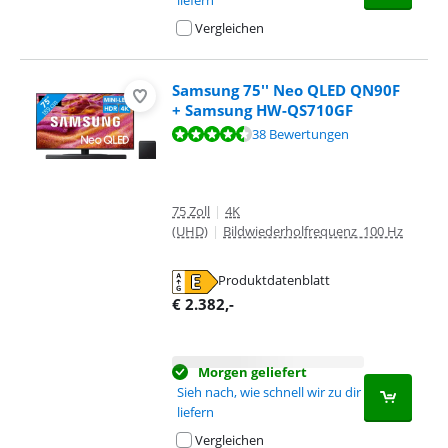
liefern
Vergleichen
Samsung 75'' Neo QLED QN90F
+ Samsung HW-QS710GF
Bewertet mit 8,6 von 10, basierend auf 38 Bewertungen.
38 Bewertungen
75 Zoll
|
4K
(UHD)
|
Bildwiederholfrequenz 100 Hz
Produktdatenblatt
wird in neuem Tab geöffnet
€
2.382
,-
Morgen geliefert
Sieh nach, wie schnell wir zu dir
liefern
Vergleichen