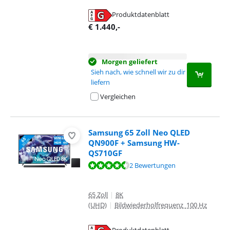
Produktdatenblatt
wird in neuem Tab geöffnet
€
1.440
,-
Morgen geliefert
Sieh nach, wie schnell wir zu dir
liefern
Vergleichen
Samsung 65 Zoll Neo QLED
QN900F + Samsung HW-
QS710GF
Bewertet mit 8,8 von 10, basierend auf 2 Bewertungen.
2 Bewertungen
65 Zoll
|
8K
(UHD)
|
Bildwiederholfrequenz 100 Hz
Produktdatenblatt