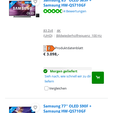
Samsung 83'' OLED S85F +
Samsung HW-QS710GF
Bewertet mit 9,1 von 10, basierend auf 4 Bewertungen.
4 Bewertungen
83 Zoll
|
4K
(UHD)
|
Bildwiederholfrequenz 100 Hz
Produktdatenblatt
wird in neuem Tab geöffnet
€
3.098
,-
Morgen geliefert
Sieh nach, wie schnell wir zu dir
liefern
Vergleichen
Samsung 77'' OLED S90F +
Samsung HW-QS710GF