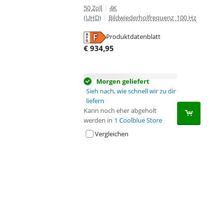
50 Zoll
|
4K
(UHD)
|
Bildwiederholfrequenz 100 Hz
Produktdatenblatt
wird in neuem Tab geöffnet
€
934,95
Morgen geliefert
Sieh nach, wie schnell wir zu dir
liefern
Kann noch eher abgeholt
werden in
1 Coolblue Store
Vergleichen
Advertentie