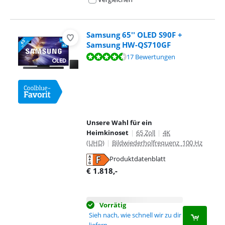
Samsung 65'' OLED S90F +
Samsung HW-QS710GF
Bewertet mit 9,4 von 10, basierend auf 17 Bewertungen.
17 Bewertungen
Unsere Wahl für ein
Heimkinoset
|
65 Zoll
|
4K
(UHD)
|
Bildwiederholfrequenz 100 Hz
Produktdatenblatt
wird in neuem Tab geöffnet
€
1.818
,-
Vorrätig
Sieh nach, wie schnell wir zu dir