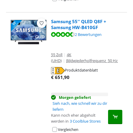
Samsung 55'' QLED Q8F +
Samsung HW-B410GF
Bewertet mit 9,0 von 10, basierend auf 2 Bewertungen.
2 Bewertungen
55 Zoll
|
4K
(UHD)
|
Bildwiederholfrequenz 50 Hz
Produktdatenblatt
wird in neuem Tab geöffnet
€
651,90
Morgen geliefert
Sieh nach, wie schnell wir zu dir
liefern
Kann noch eher abgeholt
werden in
3 Coolblue Stores
Vergleichen