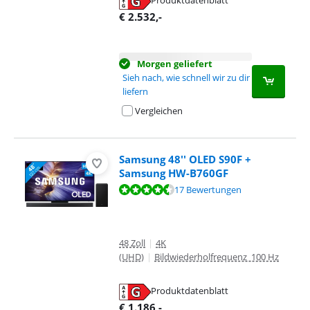
wird in neuem Tab geöffnet
€
2.532
,-
Morgen geliefert
Sieh nach, wie schnell wir zu dir
liefern
Vergleichen
Samsung 48'' OLED S90F +
Samsung HW-B760GF
Bewertet mit 9,4 von 10, basierend auf 17 Bewertungen.
17 Bewertungen
48 Zoll
|
4K
(UHD)
|
Bildwiederholfrequenz 100 Hz
Produktdatenblatt
wird in neuem Tab geöffnet
€
1.186
,-