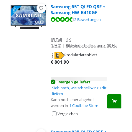
Samsung 65'' QLED Q8F +
Samsung HW-B410GF
Bewertet mit 9,0 von 10, basierend auf 2 Bewertungen.
2 Bewertungen
65 Zoll
|
4K
(UHD)
|
Bildwiederholfrequenz 50 Hz
Produktdatenblatt
wird in neuem Tab geöffnet
€
801,90
Morgen geliefert
Sieh nach, wie schnell wir zu dir
liefern
Kann noch eher abgeholt
werden in
1 Coolblue Store
Vergleichen