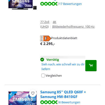
Bewertet mit 9,4 von 10, basierend auf 17 Bewertungen.
17 Bewertungen
77 Zoll
|
4K
(UHD)
|
Bildwiederholfrequenz 100 Hz
Produktdatenblatt
wird in neuem Tab geöffnet
€
2.295
,-
Vorrätig
Sieh nach, wie schnell wir zu dir
liefern
Vergleichen
Samsung 85'' QLED Q60F +
Samsung HW-B410GF
Bewertet mit 9,2 von 10, basierend auf 6 Bewertungen.
6 Bewertungen