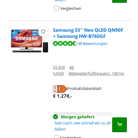
Vergleichen
Samsung 55'' Neo QLED QN90F
+ Samsung HW-B760GF
Bewertet mit 8,6 von 10, basierend auf 38 Bewertungen.
38 Bewertungen
55 Zoll
|
4K
(UHD)
|
Bildwiederholfrequenz 100 Hz
Produktdatenblatt
wird in neuem Tab geöffnet
€
1.278
,-
Morgen geliefert
Sieh nach, wie schnell wir zu dir
liefern
Vergleichen