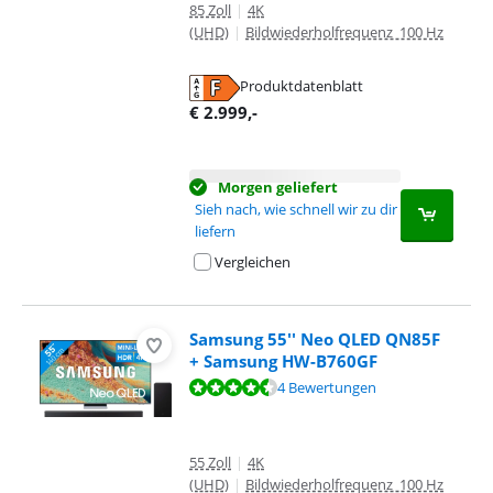
85 Zoll
|
4K
(UHD)
|
Bildwiederholfrequenz 100 Hz
Produktdatenblatt
wird in neuem Tab geöffnet
€
2.999
,-
Morgen geliefert
Sieh nach, wie schnell wir zu dir
liefern
Vergleichen
Samsung 55'' Neo QLED QN85F
+ Samsung HW-B760GF
Bewertet mit 8,8 von 10, basierend auf 4 Bewertungen.
4 Bewertungen
55 Zoll
|
4K
(UHD)
|
Bildwiederholfrequenz 100 Hz