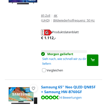
85 Zoll
|
4K
(UHD)
|
Bildwiederholfrequenz 50 Hz
Produktdatenblatt
wird in neuem Tab geöffnet
€
1.112
,-
Morgen geliefert
Sieh nach, wie schnell wir zu dir
liefern
Vergleichen
Samsung 65'' Neo QLED QN85F
+ Samsung HW-B760GF
Bewertet mit 8,8 von 10, basierend auf 4 Bewertungen.
4 Bewertungen