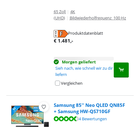
65 Zoll
|
4K
(UHD)
|
Bildwiederholfrequenz 100 Hz
Produktdatenblatt
wird in neuem Tab geöffnet
€
1.481
,-
Morgen geliefert
Sieh nach, wie schnell wir zu dir
liefern
Vergleichen
Samsung 85'' Neo QLED QN85F
+ Samsung HW-QS710GF
Bewertet mit 8,8 von 10, basierend auf 4 Bewertungen.
4 Bewertungen