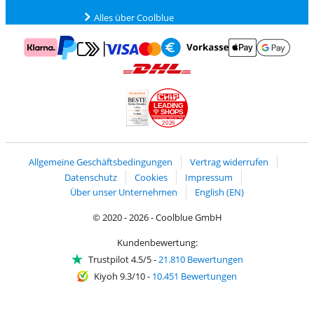
Alles über Coolblue
Zahlung mit Mastercard und Visa über Click to Pay
Zahlung mit AppleP
Zahlung mit Klarna
Zahlung mit Vorkasse
Mit Google P
Zahlung mit PayPal
Versand und Lieferung mit DHL
LEADING
SHOPS
2026
Handelsblatt
Chip Awards 2026
Allgemeine Geschäftsbedingungen
Vertrag widerrufen
Datenschutz
Cookies
Impressum
Über unser Unternehmen
English (EN)
© 2020 - 2026 - Coolblue GmbH
Kundenbewertung:
Trustpilot 4.5/5
-
21.810 Bewertungen
Kiyoh 9.3/10
-
10.451 Bewertungen