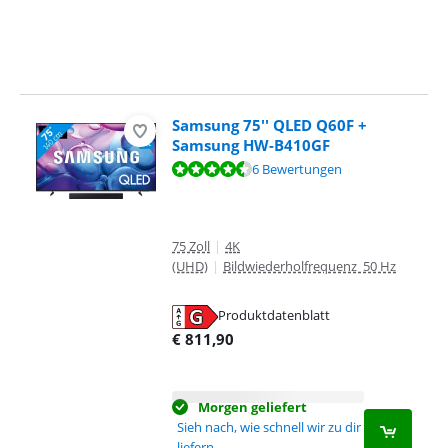
Samsung 75'' QLED Q60F +
Samsung HW-B410GF
Bewertet mit 9,2 von 10, basierend auf 6 Bewertungen.
6 Bewertungen
75 Zoll
|
4K
(UHD)
|
Bildwiederholfrequenz 50 Hz
Produktdatenblatt
wird in neuem Tab geöffnet
€
811,90
Morgen geliefert
Sieh nach, wie schnell wir zu dir
liefern