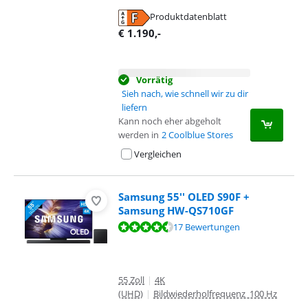
Produktdatenblatt
wird in neuem Tab geöffnet
€
1.190
,-
Vorrätig
Sieh nach, wie schnell wir zu dir
liefern
Kann noch eher abgeholt
werden in
2 Coolblue Stores
Vergleichen
Samsung 55'' OLED S90F +
Samsung HW-QS710GF
Bewertet mit 9,4 von 10, basierend auf 17 Bewertungen.
17 Bewertungen
55 Zoll
|
4K
(UHD)
|
Bildwiederholfrequenz 100 Hz