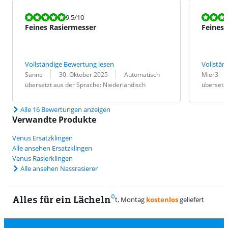
Bewertet mit 9,5 von 10.
Bewertet mit
9,5
/10
Feines Rasiermesser
Feines 
Vollständige Bewertung lesen
Vollstän
Bewertung von:
Datum:
Übersetzung:
Bewertung v
Datum:
Übersetzung
Sanne
30. Oktober 2025
Automatisch
Mier3
übersetzt aus der Sprache: Niederländisch
übersetzt
Alle 16 Bewertungen anzeigen
Verwandte Produkte
Venus Ersatzklingen
Alle ansehen Ersatzklingen
Venus Rasierklingen
Alle ansehen Nassrasierer
Alles für ein Lächeln