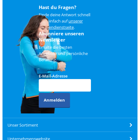
Hast du Fragen?
Finde deine Antwort schnell
und einfach auf
unserer
Kundendienstseite
.
Abonniere unseren
Newsletter
Erhalte die besten
Angebote und persönliche
Beratung.
E-Mail-Adresse
Anmelden
Unser Sortiment
Unternehmenswebsite