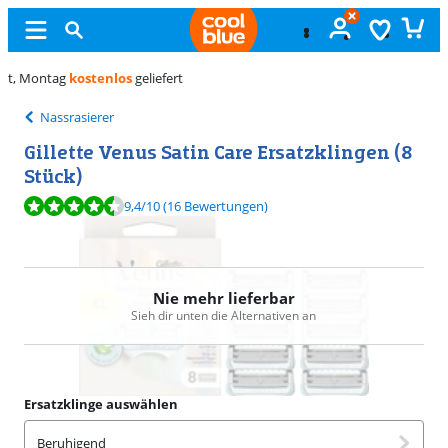
Kostenlos
umtauschen
Nassrasierer
Gillette Venus Satin Care Ersatzklingen (8
Stück)
Bewertet mit 9,4 von 10, basierend auf 16 Bewertungen.
9,4
/10
(16 Bewertungen)
Nie mehr lieferbar
Sieh dir unten die Alternativen an
Ersatzklinge auswählen
Beruhigend