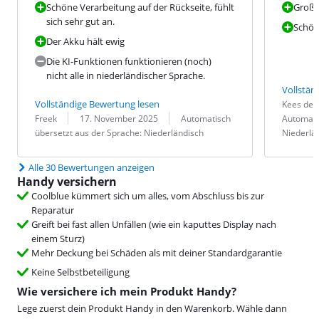
Schöne Verarbeitung auf der Rückseite, fühlt
Große
sich sehr gut an.
Schön
Der Akku hält ewig
Die KI-Funktionen funktionieren (noch)
nicht alle in niederländischer Sprache.
Vollstän
Bewertung v
Datum:
Übersetzung
Vollständige Bewertung lesen
Kees de 
Bewertung von:
Datum:
Übersetzung:
Freek
17. November 2025
Automatisch
Automati
übersetzt aus der Sprache: Niederländisch
Niederlä
Alle 30 Bewertungen anzeigen
Handy versichern
Coolblue kümmert sich um alles, vom Abschluss bis zur
Reparatur
Greift bei fast allen Unfällen (wie ein kaputtes Display nach
einem Sturz)
Mehr Deckung bei Schäden als mit deiner Standardgarantie
Keine Selbstbeteiligung
Wie versichere ich mein Produkt Handy?
Lege zuerst dein Produkt Handy in den Warenkorb. Wähle dann