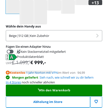
Wähle eine Option
Wähle dein Handy aus
Beige
|
512 GB
|
Kein Zubehör
Fügen Sie einen Adapter hinzu
Kein Steckernetzteil mitgeliefert
Produktdatenblatt
€
139
,-
wird in neuem Tab geöffnet
€
1.099
,-
€
999
,-
UVP
Kostenlos
1 Jahr Norton mit VPN
im Wert von
94,99
Morgen geliefert
Sieh nach, wie schnell wir zu dir liefern
In 4 Stores
noch schneller abholen
In den Warenkorb
Abholung im Store