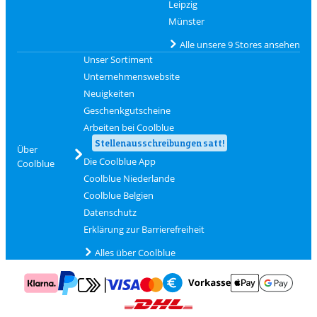
Leipzig
Münster
Alle unsere 9 Stores ansehen
Unser Sortiment
Unternehmenswebsite
Neuigkeiten
Geschenkgutscheine
Arbeiten bei Coolblue
Stellenausschreibungen satt!
Über
Die Coolblue App
Coolblue
Coolblue Niederlande
Coolblue Belgien
Datenschutz
Erklärung zur Barrierefreiheit
Alles über Coolblue
Zahlung mit Mastercard und Visa über Click to Pay
Zahlung mit AppleP
Zahlung mit Klarna
Zahlung mit Vorkasse
Mit Google P
Zahlung mit PayPal