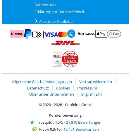
Datenschutz
Erklärung zur Barrierefreiheit
Alles über Coolblue
Zahlung mit Mastercard und Visa über Click to Pay
Zahlung mit AppleP
Zahlung mit Klarna
Zahlung mit Vorkasse
Mit Google P
Zahlung mit PayPal
Versand und Lieferung mit DHL
LEADING
SHOPS
2026
Handelsblatt
Chip Awards 2026
Allgemeine Geschäftsbedingungen
Vertrag widerrufen
Datenschutz
Cookies
Impressum
Über unser Unternehmen
English (EN)
© 2020 - 2026 - Coolblue GmbH
Kundenbewertung:
Trustpilot 4.5/5
-
21.810 Bewertungen
Kiyoh 9.3/10
-
10.451 Bewertungen