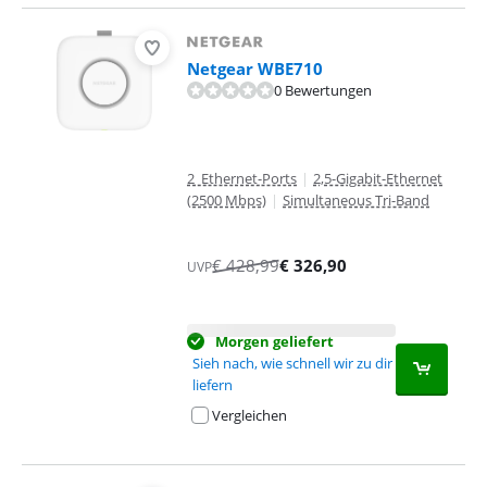
Netgear WBE710
0 Bewertungen
2 Ethernet-Ports
|
2,5-Gigabit-Ethernet
(2500 Mbps)
|
Simultaneous Tri-Band
€
428,99
€
326,90
UVP
Morgen geliefert
Sieh nach, wie schnell wir zu dir
liefern
Vergleichen