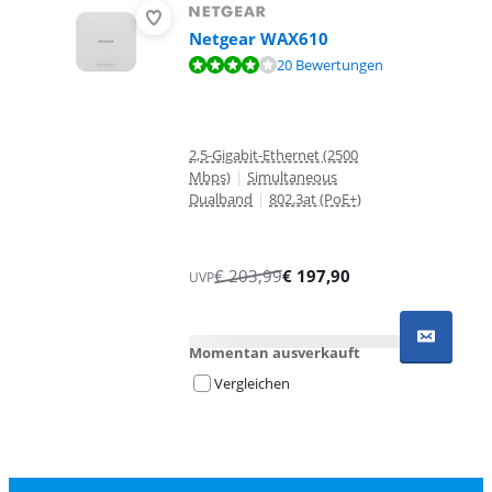
Netgear WAX610
Bewertet mit 8,3 von 10, basierend auf 20 Bewertungen.
20 Bewertungen
2,5-Gigabit-Ethernet (2500
Mbps)
|
Simultaneous
Dualband
|
802.3at (PoE+)
€
203,99
€
197,90
UVP
Momentan ausverkauft
Vergleichen