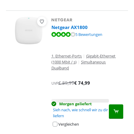
Netgear AX1800
Bewertet mit 7,8 von 10, basierend auf 5 Bewertungen.
5 Bewertungen
1 Ethernet-Ports
|
Gigabit-Ethernet
(1000 Mbit / s)
|
Simultaneous
Dualband
€
89,99
€
74,99
UVP
Morgen geliefert
Sieh nach, wie schnell wir zu dir
liefern
Vergleichen