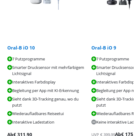
Oral-B iO 10
Oral-B iO 9
7 Putzprogramme
7 Putzprogramme
Smarter Drucksensor mit mehrfarbigem
Smarter Drucksensor
Lichtsignal
Lichtsignal
Interaktives Farbdisplay
Interaktives Farbdisp
Begleitung per App mit KI-Erkennung
Begleitung per App m
Sieht dank 3D-Tracking genau, wo du
Sieht dank 3D-Tracki
putzt
putzt
Wiederaufladbares Reiseetui
Wiederaufladbares Re
Interaktive Ladestation
Keine interaktive Lad
Ab
€
175
,
Ab
€
311,90
UVP
€
399,99