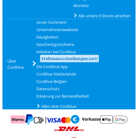
Münster
Alle unsere 9 Stores ansehen
Unser Sortiment
Unternehmenswebsite
Neuigkeiten
Geschenkgutscheine
Arbeiten bei Coolblue
Stellenausschreibungen satt!
Über
Die Coolblue App
Coolblue
Coolblue Niederlande
Coolblue Belgien
Datenschutz
Erklärung zur Barrierefreiheit
Alles über Coolblue
Zahlung mit Mastercard und Visa über Click to Pay
Zahlung mit AppleP
Zahlung mit Klarna
Zahlung mit Vorkasse
Mit Google P
Zahlung mit PayPal
Versand und Lieferung mit DHL