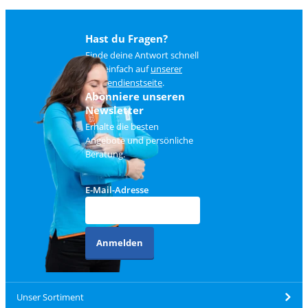
Hast du Fragen?
Finde deine Antwort schnell
und einfach auf
unserer
Kundendienstseite
.
Abonniere unseren
Newsletter
Erhalte die besten
Angebote und persönliche
Beratung.
E-Mail-Adresse
Anmelden
Unser Sortiment