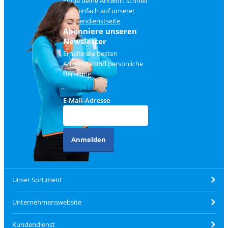
Finde deine Antwort schnell
und einfach auf
unserer
Kundendienstseite
.
Abonniere unseren
Newsletter
Erhalte die besten
Angebote und persönliche
Beratung.
E-Mail-Adresse
Anmelden
Unser Sortiment
Unternehmenswebsite
Kundendienst