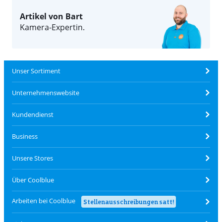
Artikel von Bart
Kamera-Expertin.
Unser Sortiment
Unternehmenswebsite
Kundendienst
Business
Unsere Stores
Über Coolblue
Arbeiten bei Coolblue
Stellenausschreibungen satt!