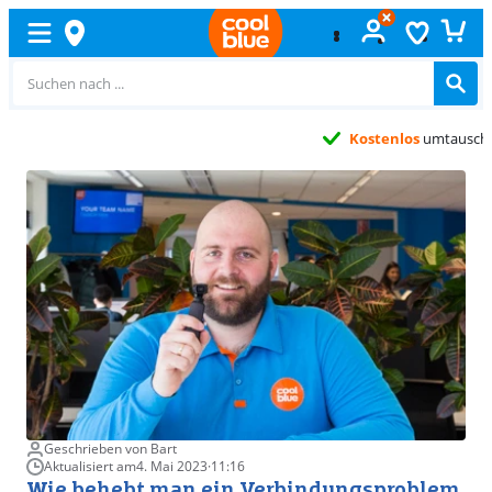
Kostenlos
umtauschen
Geschrieben von Bart
Aktualisiert am
4. Mai 2023
·
11:16
Wie behebt man ein Verbindungsproblem