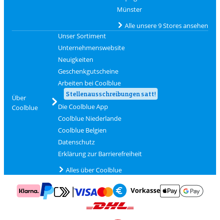
Münster
Alle unsere 9 Stores ansehen
Unser Sortiment
Unternehmenswebsite
Neuigkeiten
Geschenkgutscheine
Arbeiten bei Coolblue
Stellenausschreibungen satt!
Über
Die Coolblue App
Coolblue
Coolblue Niederlande
Coolblue Belgien
Datenschutz
Erklärung zur Barrierefreiheit
Alles über Coolblue
Zahlung mit Mastercard und Visa über Click to Pay
Zahlung mit AppleP
Zahlung mit Klarna
Zahlung mit Vorkasse
Mit Google P
Zahlung mit PayPal
Versand und Lieferung mit DHL