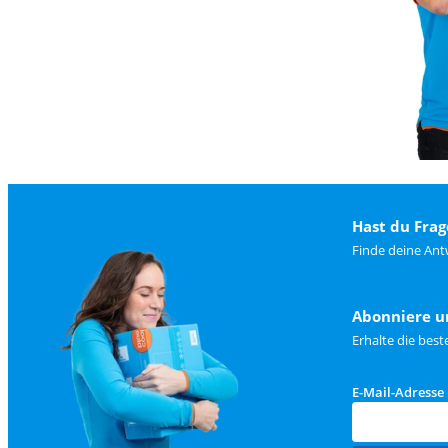
Hast du Frag
Finde deine Ant
Abonniere u
Erhalte die bes
E-Mail-Adresse