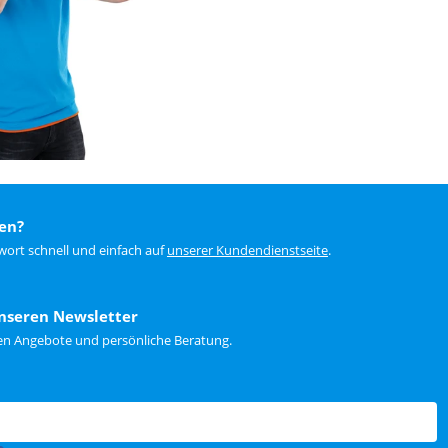
en?
wort schnell und einfach auf
unserer Kundendienstseite
.
nseren Newsletter
ten Angebote und persönliche Beratung.