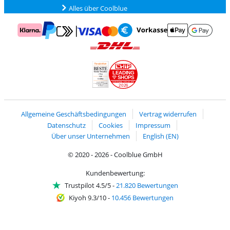
Alles über Coolblue
Zahlung mit Mastercard und Visa über Click to Pay
Zahlung mit AppleP
Zahlung mit Klarna
Zahlung mit Vorkasse
Mit Google P
Zahlung mit PayPal
Versand und Lieferung mit DHL
LEADING
SHOPS
2026
Handelsblatt
Chip Awards 2026
Allgemeine Geschäftsbedingungen
Vertrag widerrufen
Datenschutz
Cookies
Impressum
Über unser Unternehmen
English (EN)
© 2020 - 2026 - Coolblue GmbH
Kundenbewertung:
Trustpilot 4.5/5
-
21.820 Bewertungen
Kiyoh 9.3/10
-
10.456 Bewertungen