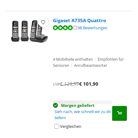
Gigaset A735A Quattro
Bewertet mit 8,3 von 10, basierend auf 98 Bewertungen.
98 Bewertungen
4 Mobilteile enthalten
|
Empfohlen für
Senioren
|
Anrufbeantworter
€
129,99
€
101,90
UVP
Morgen geliefert
Sieh nach, wie schnell wir zu dir
liefern
Vergleichen