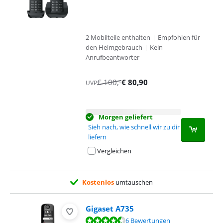
2 Mobilteile enthalten
|
Empfohlen für
den Heimgebrauch
|
Kein
Anrufbeantworter
€
100
,-
€
80,90
UVP
Morgen geliefert
Sieh nach, wie schnell wir zu dir
liefern
Vergleichen
Kostenlos
umtauschen
Gigaset A735
Bewertet mit 8,7 von 10, basierend auf 6 Bewertungen.
6 Bewertungen