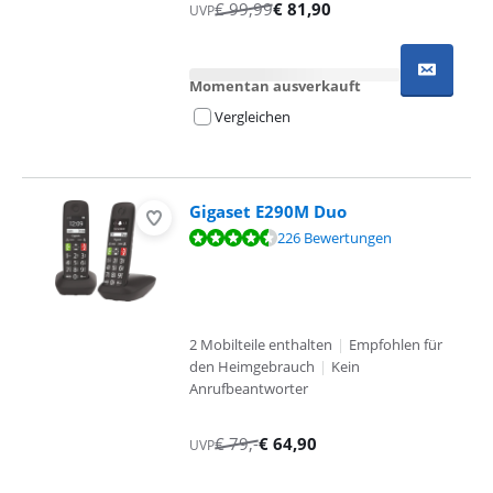
€
99,99
€
81,90
UVP
Momentan ausverkauft
Vergleichen
Gigaset E290M Duo
Bewertet mit 8,6 von 10, basierend auf 226 Bewertungen.
226 Bewertungen
2 Mobilteile enthalten
|
Empfohlen für
den Heimgebrauch
|
Kein
Anrufbeantworter
€
79
,-
€
64,90
UVP