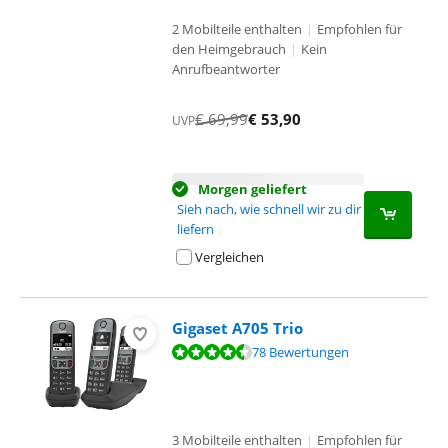
2 Mobilteile enthalten
|
Empfohlen für
den Heimgebrauch
|
Kein
Anrufbeantworter
€
69,99
€
53,90
UVP
Morgen geliefert
Sieh nach, wie schnell wir zu dir
liefern
Vergleichen
Gigaset A705 Trio
Bewertet mit 8,5 von 10, basierend auf 78 Bewertungen.
78 Bewertungen
3 Mobilteile enthalten
|
Empfohlen für