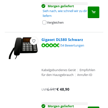
Morgen geliefert
Sieh nach, wie schnell wir zu dir
liefern
Vergleichen
Gigaset DL580 Schwarz
Bewertet mit 8,9 von 10, basierend auf 54 Bewertungen.
54 Bewertungen
Kabelgebundenes Gerät
|
Empfohlen
für den Hausgebrauch
|
Anrufer-ID
€
59
,-
€
48,90
UVP
Morgen geliefert