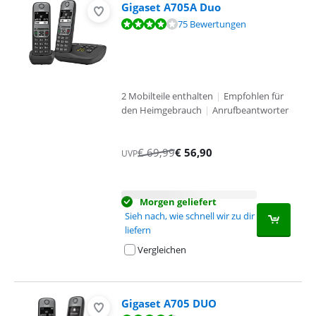
Gigaset A705A Duo
Bewertet mit 8,1 von 10, basierend auf 75 Bewertungen.
75 Bewertungen
2 Mobilteile enthalten
|
Empfohlen für
den Heimgebrauch
|
Anrufbeantworter
€
69,99
€
56,90
UVP
Morgen geliefert
Sieh nach, wie schnell wir zu dir
liefern
Vergleichen
Gigaset A705 DUO