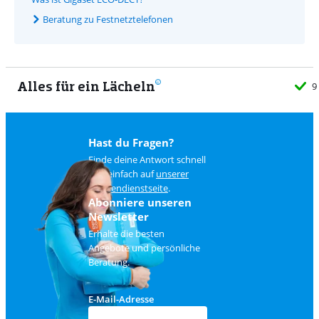
Beratung zu Festnetztelefonen
Alles für ein Lächeln
9
Hast du Fragen?
Finde deine Antwort schnell
und einfach auf
unserer
Kundendienstseite
.
Abonniere unseren
Newsletter
Erhalte die besten
Angebote und persönliche
Beratung.
E-Mail-Adresse