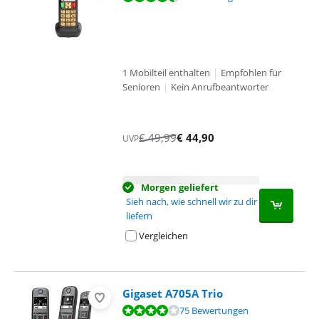
1 Mobilteil enthalten
|
Empfohlen für
Senioren
|
Kein Anrufbeantworter
€
49,99
€
44,90
UVP
Morgen geliefert
Sieh nach, wie schnell wir zu dir
liefern
Vergleichen
Gigaset A705A Trio
Bewertet mit 8,1 von 10, basierend auf 75 Bewertungen.
75 Bewertungen