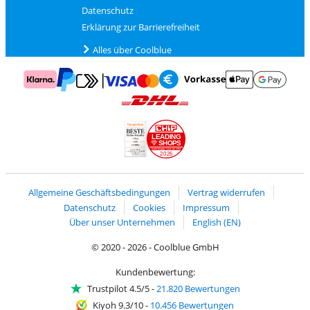
Datenschutz
Erklärung zur Barrierefreiheit
Alles über Coolblue
Zahlung mit Mastercard und Visa über Click to Pay
Zahlung mit AppleP
Zahlung mit Klarna
Zahlung mit Vorkasse
Mit Google P
Zahlung mit PayPal
Versand und Lieferung mit DHL
LEADING
SHOPS
2026
Handelsblatt
Chip Awards 2026
Allgemeine Geschäftsbedingungen
Vertrag widerrufen
Datenschutz
Cookies
Impressum
Über unser Unternehmen
English (EN)
© 2020 - 2026 - Coolblue GmbH
Kundenbewertung:
Trustpilot 4.5/5
-
21.820 Bewertungen
Kiyoh 9.3/10
-
10.456 Bewertungen