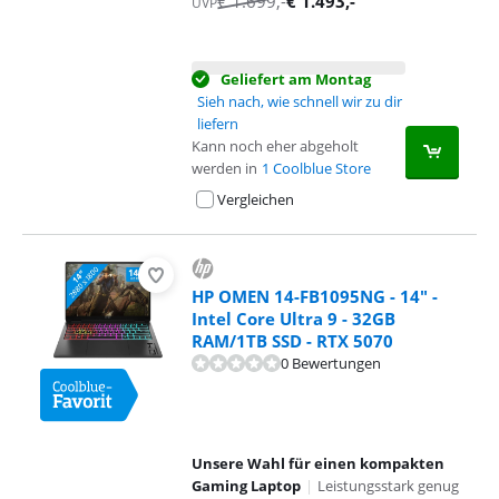
€
1.699
,-
€
1.493
,-
UVP
Geliefert am Montag
Sieh nach, wie schnell wir zu dir
liefern
Kann noch eher abgeholt
werden in
1 Coolblue Store
Vergleichen
HP OMEN 14-FB1095NG - 14" -
Intel Core Ultra 9 - 32GB
RAM/1TB SSD - RTX 5070
0 Bewertungen
Unsere Wahl für einen kompakten
Gaming Laptop
|
Leistungsstark genug