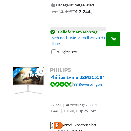
Ladegerät mitgeliefert
€
2.499
,-
€
2.244
,-
UVP
Geliefert am Montag
Sieh nach, wie schnell wir zu dir
liefern
Vergleichen
Philips Evnia 32M2C5501
Bewertet mit 9,0 von 10, basierend auf 33 Bewertungen.
33 Bewertungen
32 Zoll
|
Auflösung: 2.560 x
1.440
|
HDMI, DisplayPort
Produktdatenblatt
wird in neuem Tab geöffnet