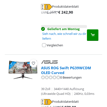
Produktdatenblatt
wird in neuem Tab geöffnet
€
259
,-
€
242,90
UVP
Geliefert am Montag
Sieh nach, wie schnell wir zu dir
liefern
Vergleichen
ASUS ROG Swift PG39WCDM
OLED Curved
0 Bewertungen
39 Zoll
|
3440×1440 Auflösung
(Ultrawide Quad HD)
|
240Hz, 0,03ms
Produktdatenblatt
wird in neuem Tab geöffnet