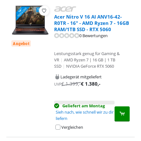
Acer Nitro V 16 AI ANV16-42-
R0TR - 16" - AMD Ryzen 7 - 16GB
RAM/1TB SSD - RTX 5060
0 Bewertungen
Angebot
Leistungsstark genug für Gaming &
VR
|
AMD Ryzen 7 | 16 GB | 1 TB
SSD
|
NVIDIA GeForce RTX 5060
Ladegerät mitgeliefert
€
1.399
,-
€
1.380
,-
UVP
Geliefert am Montag
Sieh nach, wie schnell wir zu dir
liefern
Vergleichen