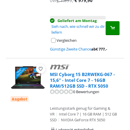
€
1.899
,-
€
979,90
UVP
Geliefert am Montag
Sieh nach, wie schnell wir zu dir
liefern
Vergleichen
Günstige Zweite Chance
ab
€
777
,-
MSI Cyborg 15 B2RWEKG-067 -
15,6" - Intel Core 7 - 16GB
RAM/512GB SSD - RTX 5050
0 Bewertungen
Angebot
Leistungsstark genug für Gaming &
VR
|
Intel Core 7 | 16 GB RAM | 512 GB
SSD
|
NVIDIA GeForce RTX 5050
Ladegerät mitgeliefert