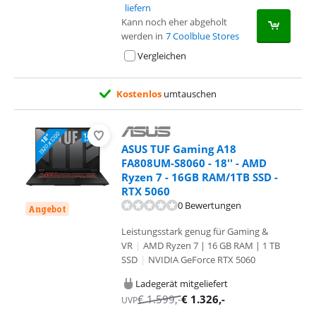
liefern
Kann noch eher abgeholt
werden in
7 Coolblue Stores
Vergleichen
Kostenlos
umtauschen
ASUS TUF Gaming A18
FA808UM-S8060 - 18'' - AMD
Ryzen 7 - 16GB RAM/1TB SSD -
RTX 5060
0 Bewertungen
Angebot
Leistungsstark genug für Gaming &
VR
|
AMD Ryzen 7 | 16 GB RAM | 1 TB
SSD
|
NVIDIA GeForce RTX 5060
Ladegerät mitgeliefert
€
1.599
,-
€
1.326
,-
UVP