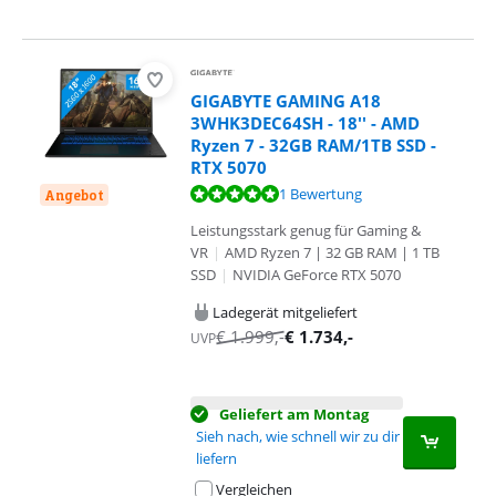
GIGABYTE GAMING A18
3WHK3DEC64SH - 18'' - AMD
Ryzen 7 - 32GB RAM/1TB SSD -
RTX 5070
Bewertet mit 10 von 10, basierend auf 1 Bewertung.
1 Bewertung
Angebot
Leistungsstark genug für Gaming &
VR
|
AMD Ryzen 7 | 32 GB RAM | 1 TB
SSD
|
NVIDIA GeForce RTX 5070
Ladegerät mitgeliefert
€
1.999
,-
€
1.734
,-
UVP
Geliefert am Montag
Sieh nach, wie schnell wir zu dir
liefern
Vergleichen