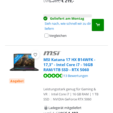
€
269
,-
€
219
,-
UVP
Geliefert am Montag
Sieh nach, wie schnell wir zu dir
liefern
Vergleichen
MSI Katana 17 HX B14WFK -
17,3" - Intel Core i7 - 16GB
RAM/1TB SSD - RTX 5060
Bewertet mit 9,1 von 10, basierend auf 13 Bewertungen.
13 Bewertungen
Angebot
Leistungsstark genug für Gaming &
VR
|
Intel Core i7 | 16 GB RAM | 1 TB
SSD
|
NVIDIA GeForce RTX 5060
Ladegerät mitgeliefert