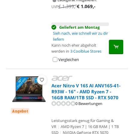
€
1.399
,-
€
1.069
,-
UVP
Geliefert am Montag
Sieh nach, wie schnell wir zu dir
liefern
Kann noch eher abgeholt
werden in
3 Coolblue Stores
Vergleichen
Acer Nitro V 16S AI ANV16S-41-
R93W - 16" - AMD Ryzen 7 -
16GB RAM/1TB SSD - RTX 5070
0 Bewertungen
Angebot
Leistungsstark genug für Gaming &
VR
|
AMD Ryzen 7 | 16 GB RAM | 1 TB
SSD
|
NVIDIA GeForce RTX 5070