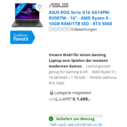
ASUS ROG Strix G16 G614PM-
RV007W - 16" - AMD Ryzen 9 -
16GB RAM/1TB SSD - RTX 5060
0 Bewertungen
Unsere Wahl für einen Gaming
Laptop zum Spielen der meisten
modernen Games
|
Leistungsstark
genug für Gaming & VR
|
AMD Ryzen 9 |
16 GB RAM | 1 TB SSD
|
NVIDIA GeForce
RTX 5060
Ladegerät mitgeliefert
€
1.899
,-
€
1.499
,-
UVP
Geliefert am Montag
Sieh nach, wie schnell wir zu dir