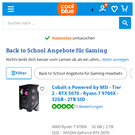
Kostenlos
umtauschen
Back to School Angebote für Gaming
Nichts lenkt dich besser vom Lernen ab als ein ultimatives Gaming-Setup. Während der Back to School Angebote für Gaming findest du hier vom 10. August bis zum 6. September 2026 die besten Angebote, die dir absolut nicht bei deinem Studium helfen. Dazu gehören zum Beispiel hochmoderne Lenkräder und tragbare Konsolen, die dich nächtelang wachhalten. Nicht zu vergessen, die bequemen Gaming-Stühle, die dafür sorgen, dass du stundenlang zockst, ohne dabei auch nur ein einziges Buch aufzuschlagen. Natürlich ist ein gutes Gaming-Setup genau das, was du brauchst, um effizient zu "lernen". Brauchst du zusätzliche Hilfe bei der Auswahl deiner Ablenkung? Dann nutze die Entscheidungshilfe oder die Filter auf der Seite.
Mehr anzeigen
Filter
Back to School Angebote für Gaming-Headsets
Cobalt x Powered by MSI - Tier
2 - RTX 5070 - Ryzen 7 9700X -
32GB - 2TB SSD
Bewertet mit 9,0 von 10, basierend auf 5 Bewertungen.
5 Bewertungen
AMD Ryzen 7 9700X
|
32 GB | 2 TB
SSD
|
NVIDIA GeForce RTX 5070