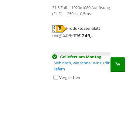
31,5 Zoll
|
1920x1080 Auflösung
(FHD)
|
250Hz, 0,5ms
Produktdatenblatt
wird in neuem Tab geöffnet
€
309,90
€
249
,-
UVP
Geliefert am Montag
Sieh nach, wie schnell wir zu dir
liefern
Vergleichen
Advertentie