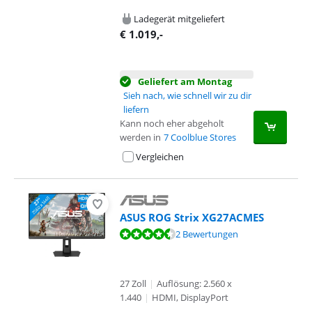
Ladegerät mitgeliefert
€
1.019
,-
Geliefert am Montag
Sieh nach, wie schnell wir zu dir
liefern
Kann noch eher abgeholt
werden in
7 Coolblue Stores
Vergleichen
ASUS ROG Strix XG27ACMES
Bewertet mit 8,8 von 10, basierend auf 2 Bewertungen.
2 Bewertungen
27 Zoll
|
Auflösung: 2.560 x
1.440
|
HDMI, DisplayPort