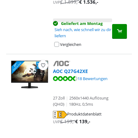
€
1.899
,-
€
1.536
,-
UVP
Geliefert am Montag
Sieh nach, wie schnell wir zu dir
liefern
Vergleichen
AOC Q27G42XE
Bewertet mit 8,6 von 10, basierend auf 18 Bewertungen.
18 Bewertungen
27 Zoll
|
2560x1440 Auflösung
(QHD)
|
180Hz, 0,5ms
Produktdatenblatt
wird in neuem Tab geöffnet
€
199
,-
€
139
,-
UVP