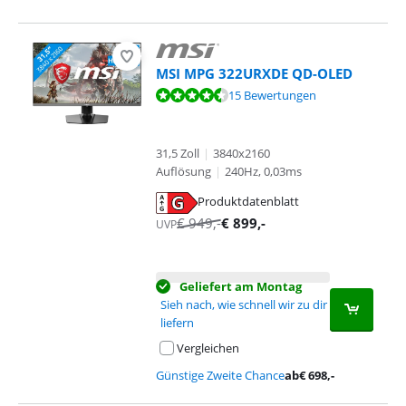
MSI MPG 322URXDE QD-OLED
Bewertet mit 9,3 von 10, basierend auf 15 Bewertungen.
15 Bewertungen
31,5 Zoll
|
3840x2160
Auflösung
|
240Hz, 0,03ms
Produktdatenblatt
wird in neuem Tab geöffnet
€
949
,-
€
899
,-
UVP
Geliefert am Montag
Sieh nach, wie schnell wir zu dir
liefern
Vergleichen
Günstige Zweite Chance
ab
€
698
,-