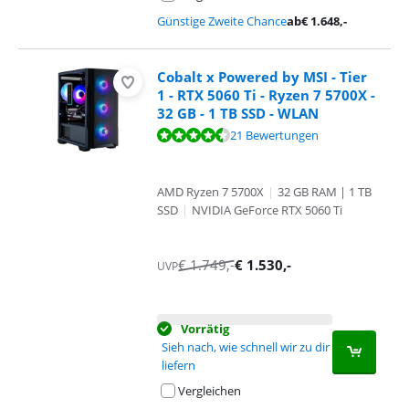
Günstige Zweite Chance
ab
€
1.648
,-
Cobalt x Powered by MSI - Tier
1 - RTX 5060 Ti - Ryzen 7 5700X -
32 GB - 1 TB SSD - WLAN
Bewertet mit 9,0 von 10, basierend auf 21 Bewertungen.
21 Bewertungen
AMD Ryzen 7 5700X
|
32 GB RAM | 1 TB
SSD
|
NVIDIA GeForce RTX 5060 Ti
€
1.749
,-
€
1.530
,-
UVP
Vorrätig
Sieh nach, wie schnell wir zu dir
liefern
Vergleichen