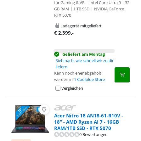
für Gaming & VR
|
Intel Core Ultra 9 | 32
GB RAM | 1 TB SSD
|
NVIDIA GeForce
RTX 5070
Ladegerät mitgeliefert
€
2.399
,-
Geliefert am Montag
Sieh nach, wie schnell wir zu dir
liefern
Kann noch eher abgeholt
werden in
1 Coolblue Store
Vergleichen
Acer Nitro 18 AN18-61-R10V -
18" - AMD Ryzen AI 7 - 16GB
RAM/1TB SSD - RTX 5070
0 Bewertungen