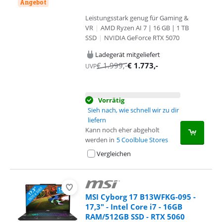
Angebot
Leistungsstark genug für Gaming &
VR
|
AMD Ryzen AI 7 | 16 GB | 1 TB
SSD
|
NVIDIA GeForce RTX 5070
Ladegerät mitgeliefert
€
1.999
,-
€
1.773
,-
UVP
Vorrätig
Sieh nach, wie schnell wir zu dir
liefern
Kann noch eher abgeholt
werden in
5 Coolblue Stores
Vergleichen
MSI Cyborg 17 B13WFKG-095 -
17,3" - Intel Core i7 - 16GB
RAM/512GB SSD - RTX 5060