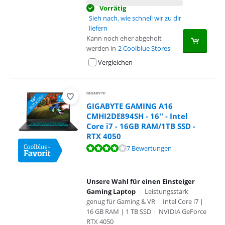
Vorrätig
Sieh nach, wie schnell wir zu dir
liefern
Kann noch eher abgeholt
werden in
2 Coolblue Stores
Vergleichen
GIGABYTE GAMING A16
CMHI2DE894SH - 16'' - Intel
Core i7 - 16GB RAM/1TB SSD -
RTX 4050
Bewertet mit 8,1 von 10, basierend auf 7 Bewertungen.
7 Bewertungen
Unsere Wahl für einen Einsteiger
Gaming Laptop
|
Leistungsstark
genug für Gaming & VR
|
Intel Core i7 |
16 GB RAM | 1 TB SSD
|
NVIDIA GeForce
RTX 4050