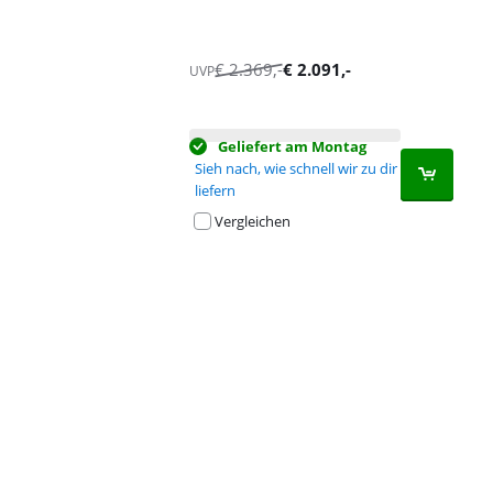
€
2.369
,-
€
2.091
,-
UVP
Geliefert am Montag
Sieh nach, wie schnell wir zu dir
liefern
Vergleichen
Advertentie