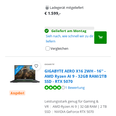
Ladegerät mitgeliefert
€
1.599
,-
Geliefert am Montag
Sieh nach, wie schnell wir zu dir
liefern
Vergleichen
GIGABYTE AERO X16 2WH - 16'' -
AMD Ryzen AI 9 - 32GB RAM/2TB
SSD - RTX 5070
Bewertet mit 8,4 von 10, basierend auf 1 Bewertung.
1 Bewertung
Angebot
Leistungsstark genug für Gaming &
VR
|
AMD Ryzen AI 9 | 32 GB RAM | 2 TB
SSD
|
NVIDIA GeForce RTX 5070