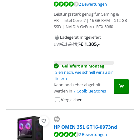
Bewertet mit 8,4 von 10, basierend auf 2 Bewertungen.
2 Bewertungen
Leistungsstark genug für Gaming &
VR
|
Intel Core i7 | 16 GB RAM | 512 GB
SSD
|
NVIDIA GeForce RTX 5060
Ladegerät mitgeliefert
€
1.349
,-
€
1.305
,-
UVP
Geliefert am Montag
Sieh nach, wie schnell wir zu dir
liefern
Kann noch eher abgeholt
werden in
7 Coolblue Stores
Vergleichen
HP OMEN 35L GT16-0973nd
Bewertet mit 9,4 von 10, basierend auf 2 Bewertungen.
2 Bewertungen