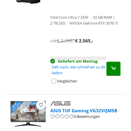
Intel Core Ultra 7 265F
|
32 GB RAM |
2 TB SSD
|
NVIDIA GeForce RTX 5070 Ti
€
2.999
,-
€
2.565
,-
UVP
Geliefert am Montag
Sieh nach, wie schnell wir zu dir
liefern
Vergleichen
ASUS TUF Gaming VG32VQM5B
0 Bewertungen