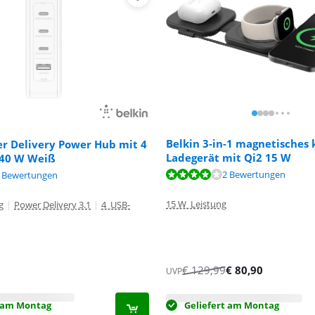
Belkin 3-in-1 magnetisches 
er Delivery Power Hub mit 4
Ladegerät mit Qi2 15 W
140 W Weiß
,6 von 10, basierend auf 2 Bewertungen.
,4 von 10, basierend auf 4 Bewertungen.
2 Bewertungen
 Bewertungen
,8 von 10, basierend auf 1 Bewertung.
15 W Leistung
g
|
Power Delivery 3.1
|
4 USB-
€
129,99
€
80,90
UVP
t am Montag
Geliefert am Montag