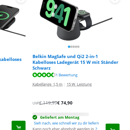
Belkin MagSafe und Qi2 2-in-1
kabelloses
Kabelloses Ladegerät 15 W mit Ständer
Schwarz
1 Bewertung
Kabellänge 1,5 m
|
15 W Leistung
€
119,99
€
74,90
UVP
Geliefert am Montag
Sieh nach, wie schnell wir zu dir liefern
Kann noch eher abgeholt werden in
2