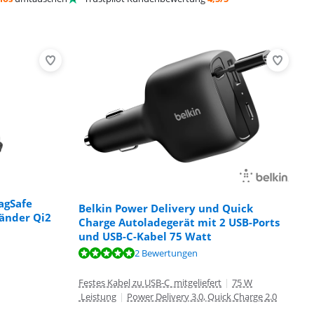
agSafe
Belkin Power Delivery und Quick
tänder Qi2
Charge Autoladegerät mit 2 USB-Ports
und USB-C-Kabel 75 Watt
2 Bewertungen
Festes Kabel zu USB-C mitgeliefert
|
75 W
Leistung
|
Power Delivery 3.0, Quick Charge 2.0