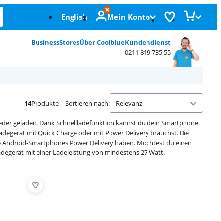
English
Mein Konto
Business
Stores
Über Coolblue
Kundendienst
0211 819 735 55
14
Produkte
Sortieren nach
:
eder geladen. Dank Schnellladefunktion kannst du dein Smartphone
lladegerät mit Quick Charge oder mit Power Delivery brauchst. Die
 Android-Smartphones Power Delivery haben. Möchtest du einen
Ladegerät mit einer Ladeleistung von mindestens 27 Watt.
Advertentie