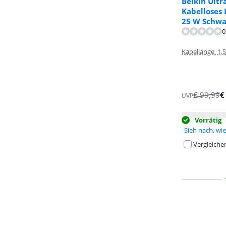
Belkin Ultr
Kabelloses 
25 W Schwa
Bewertet mit 5
0
Kabellänge 1,
€
99,99
UVP
Vorrätig
Sieh nach, wie 
Vergleiche