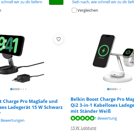
schnell wir zu dir liefern
Sieh nach, wie schnell wir zu dir lie
n
Vergleichen
Belkin Boost Charge Pro Ma
st Charge Pro MagSafe und
Qi2 3-in-1 Kabelloses Ladeg
oses Ladegerät 15 W Schwarz
mit Ständer Weiß
r
,2 von 10, basierend auf 1 Bewertung.
,6 von 10, basierend auf 1 Bewertung.
1 Bewertung
,1 von 10, basierend auf 5 Bewertungen.
 Bewertungen
15 W Leistung