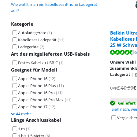
Wie wählt man ein kabelloses iPhone Ladegerät
aus?
Kategorie
Belkin Ultr
Autoladegeräte
(
1
)
Kabelloses 
Kabelloses Ladegerät
(
11
)
25 W Schwa
Ladegeräte
(
2
)
Bewertet mit 9
6
Bewertet mit 1
Art des mitgelieferten USB-Kabels
Unsere Wahl f
Festes Kabel zu USB-C
(
1
)
zusammenkla
Geeignet für Modell
Ladegerät
|
K
Apple iPhone 16
(
12
)
Apple iPhone 16 Plus
(
11
)
€
89,99
UVP
Apple iPhone 16 Pro
(
11
)
Apple iPhone 16 Pro Max
(
11
)
Geliefer
Apple iPhone 17
(
12
)
Sieh nach, wie 
44 mehr
Vergleiche
Länge Anschlusskabel
1 m
(
1
)
1 bis 1,5 Meter
(
6
)