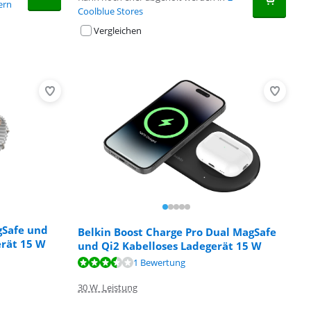
fern
Coolblue Stores
Vergleichen
gSafe und
Belkin Boost Charge Pro Dual MagSafe
erät 15 W
und Qi2 Kabelloses Ladegerät 15 W
1 Bewertung
30 W Leistung