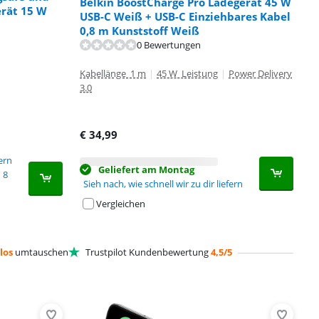
Belkin BoostCharge Pro Ladegerät 45 W
erät 15 W
USB-C Weiß + USB-C Einziehbares Kabel
0,8 m Kunststoff Weiß
0 Bewertungen
Kabellänge 1 m
|
45 W Leistung
|
Power Delivery
3.0
€
34,99
fern
Geliefert am Montag
8
Sieh nach, wie schnell wir zu dir liefern
Vergleichen
los
umtauschen
Trustpilot Kundenbewertung
4,5/5