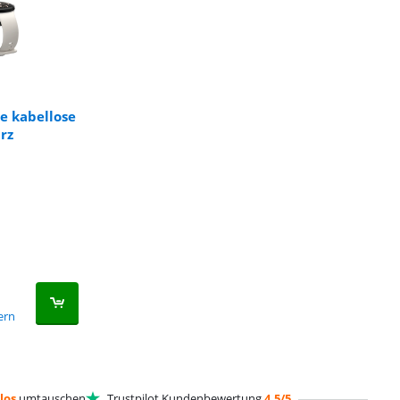
e kabellose
rz
fern
los
umtauschen
Trustpilot Kundenbewertung
4,5/5