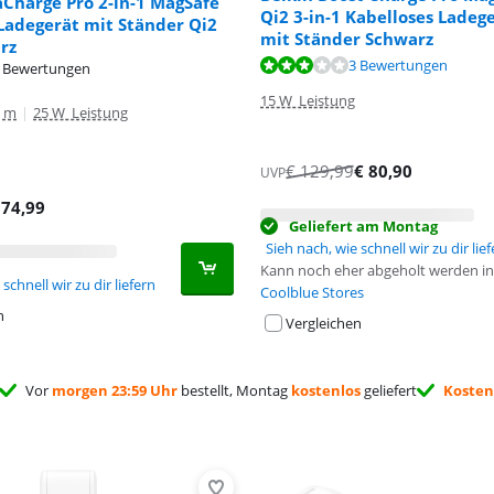
aCharge Pro 2-in-1 MagSafe
Qi2 3-in-1 Kabelloses Ladeg
Ladegerät mit Ständer Qi2
mit Ständer Schwarz
rz
,6 von 10, basierend auf 3 Bewertungen.
3 Bewertungen
 Bewertungen
15 W Leistung
5 m
|
25 W Leistung
€
129,99
€
80,90
UVP
€
74,99
Geliefert am Montag
Sieh nach, wie schnell wir zu dir lie
Kann noch eher abgeholt werden in
schnell wir zu dir liefern
Coolblue Stores
n
Vergleichen
Vor
morgen 23:59 Uhr
bestellt, Montag
kostenlos
geliefert
Kosten