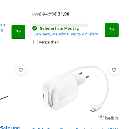
€
34,99
€
31,90
UVP
fern
Geliefert am Montag
9
Sieh nach, wie schnell wir zu dir liefern
Vergleichen
gSafe und