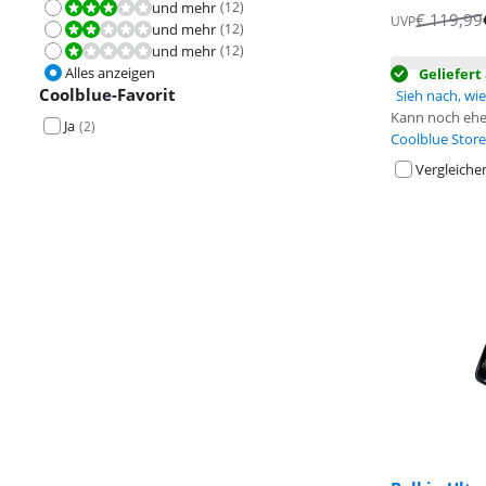
und mehr
(
12
)
Bewertet mit 6,0 von 10.
€
119,99
UVP
und mehr
(
12
)
Bewertet mit 4,0 von 10.
und mehr
(
12
)
Bewertet mit 2,0 von 10.
Alles anzeigen
Geliefer
Coolblue-Favorit
Sieh nach, wie 
Kann noch ehe
Ja
(
2
)
Coolblue Store
Vergleiche