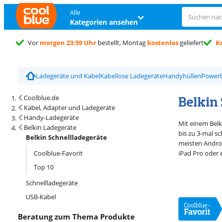
Alle
Kategorien ansehen
Vor
morgen 23:59 Uhr
bestellt, Montag
kostenlos
geliefert
K
Trustpilot Kundenbewertung
4,5/5
Ladegeräte und Kabel
Kabellose Ladegeräte
Handyhüllen
Power
Suchergebnisse und Sortierung
Belkin
Coolblue.de
Kabel, Adapter und Ladegeräte
Handy-Ladegeräte
Mit einem Bel
Belkin Ladegeräte
bis zu 3-mal s
Belkin Schnellladegeräte
meisten Andro
Coolblue-Favorit
iPad Pro oder 
Top 10
Schnellladegeräte
USB-Kabel
Beratung zum Thema Produkte