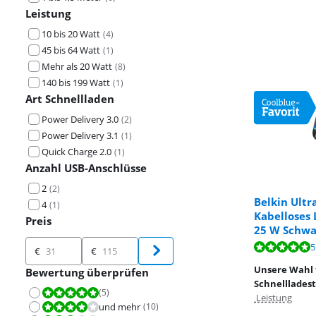
Leistung
10 bis 20 Watt
(
4
)
45 bis 64 Watt
(
1
)
Mehr als 20 Watt
(
8
)
140 bis 199 Watt
(
1
)
Art Schnellladen
Power Delivery 3.0
(
2
)
Power Delivery 3.1
(
1
)
Quick Charge 2.0
(
1
)
Anzahl USB-Anschlüsse
2
(
2
)
Belkin Ultr
4
(
1
)
Kabelloses 
Preis
25 W Schwa
Preis
Bewertet mit 9
5
Bewertet mit 1
€
€
Bewertet mit 1
Unsere Wahl 
Bewertung überprüfen
Schnelllades
(
5
)
Bewertet mit 10 von 10.
Leistung
und mehr
(
10
)
Bewertet mit 8,0 von 10.