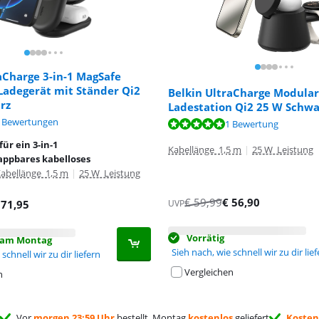
aCharge 3-in-1 MagSafe
Ladegerät mit Ständer Qi2
Belkin UltraCharge Modular
rz
Ladestation Qi2 25 W Schwa
,4 von 10, basierend auf 6 Bewertungen.
 Bewertungen
0 von 10, basierend auf 1 Bewertung.
1 Bewertung
ür ein 3-in-1
Kabellänge 1,5 m
|
25 W Leistung
ppbares kabelloses
abellänge 1,5 m
|
25 W Leistung
€
59,99
€
56,90
UVP
€
71,95
Vorrätig
t am Montag
Sieh nach, wie schnell wir zu dir lie
schnell wir zu dir liefern
Vergleichen
n
Vor
morgen 23:59 Uhr
bestellt, Montag
kostenlos
geliefert
Kosten